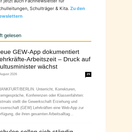
ir jetzt auch Fachnewsletter für
chulleitungen, Schulträger & Kita.
Zu den
ewslettern
ft gelesen
eue GEW-App dokumentiert
ehrkräfte-Arbeitszeit – Druck auf
ultusminister wächst
 August 2026
25
ANKFURT/BERLIN. Unterricht, Korrekturen,
terngespräche, Konferenzen oder Klassenfahrten:
stmals stellt die Gewerkschaft Erziehung und
ssenschaft (GEW) Lehrkräften eine Web-App zur
rfügung, die ihren gesamten Arbeitsalltag...
chulen sollen sich ständig