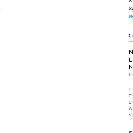
w
S
n
N
O
N
L
K
6.
FR
El
Er
Wi
Ve
S