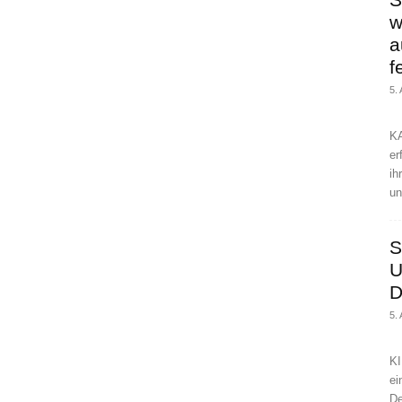
w
a
f
5.
KA
er
ih
un
S
U
D
5.
KI
ei
De