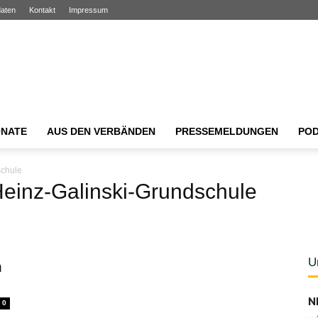
aten
Kontakt
Impressum
NATE
AUS DEN VERBÄNDEN
PRESSEMELDUNGEN
PO
schule
Heinz-Galinski-Grundschule
U
n
N
0