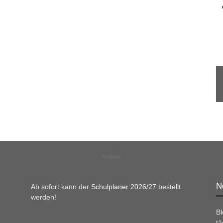
Anzeige
N
Ab sofort kann der
Schulplaner 2026/27
bestellt
werden!
B
tä