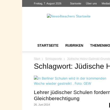
Freitag, 7. August 2026
Startseite
Über uns
Mediad
News4teachers
STARTSEITE
RUBRIKEN
THEMENMO
Start
Schlagworte
Jüdische Heinz-Galinski-Grund
Schlagwort: Jüdische 
Lehrer jüdischer Schulen forder
Gleichberechtigung
26. Juni 2014