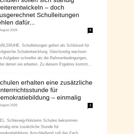
eiterentwickeln – doch
usgerechnet Schulleitungen
ehlen dafür...
 August 2026
9
RLSRUHE. Schulleitungen gelten als Schlüssel für
folgreiche Schulentwicklung. Gleichzeitig wachsen
re Aufgaben schneller als die Rahmenbedingungen,
ter denen sie arbeiten. Zu diesem Ergebnis kommt...
chulen erhalten eine zusätzliche
nterrrichtsstunde für
emokratiebildung – einmalig
 August 2026
1
EL. Schleswig-Holsteins Schulen bekommen
nmalig eine zusätzliche Stunde für
mokratiebildung. Anschließend soll das Fach