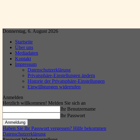
Donnerstag, 6. August 2026
Startseite
Über uns
Mediadaten
Kontakt
Impressum
Datenschutzerklärung
Privatsphäre-Einstellungen ändern
Historie der Privatsphäre-Einstellungen
Einwilligungen widerrufen
Anmelden
Herzlich willkommen! Melden Sie sich an
Ihr Benutzername
Ihr Passwort
Haben Sie Ihr Passwort vergessen? Hilfe bekommen
Datenschutzerklärung
Passwort-Wiederherstellung