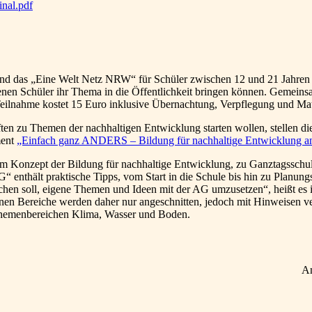
d das „Eine Welt Netz NRW“ für Schüler zwischen 12 und 21 Jahren 
en Schüler ihr Thema in die Öffentlichkeit bringen können. Gemeinsam 
eilnahme kostet 15 Euro inklusive Übernachtung, Verpflegung und Mat
haften zu Themen der nachhaltigen Entwicklung starten wollen, stel
ment
„Einfach ganz ANDERS – Bildung für nachhaltige Entwicklung a
zum Konzept der Bildung für nachhaltige Entwicklung, zu Ganztagssch
“ enthält praktische Tipps, vom Start in die Schule bis hin zu Planun
ichen soll, eigene Themen und Ideen mit der AG umzusetzen“, heißt es in
en Bereiche werden daher nur angeschnitten, jedoch mit Hinweisen ver
hemenbereichen Klima, Wasser und Boden.
A