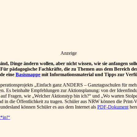
Anzeige
nd, Dinge ändern wollen, aber nicht wissen, wie sie anfangen s
. Für pädagogische Fachkräfte, die zu Themen aus dem Bereich der
nde eine
Basismappe
mit Informationsmaterial und Tipps zur Verf
perationsprojekts „Einfach ganz ANDERS – Ganztagsschulen für mehr 
llen. Es beinhalte Empfehlungen zur Aktionsplanung: von der Ideenfind
uf Fragen, wie „Welcher Aktionstyp bin ich?“ und „Wo warten Stolperst
nd in die Öffentlichkeit zu tragen. Schüler aus NRW können die Print-
ndesland können Schüler es aus dem Internet als
PDF-Dokument
heru