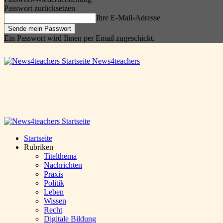
Passwort zurücksetzen
Ihre E-Mail-Adresse
Ein Passwort wird Ihnen per Email zugeschickt.
News4teachers
Startseite
Rubriken
Titelthema
Nachrichten
Praxis
Politik
Leben
Wissen
Recht
Digitale Bildung