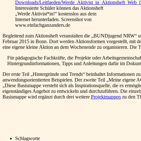
Interessierte Schüler können das Aktionsheft
„Werde Aktivist*in!“ kostenslos aus dem
Internet herunterladen. Screenshot von
www.einfachganzanders.de
Begleitend zum Aktionsheft veranstalten die „BUNDjugend NRW“ un
Februar 2015 in Bonn. Dort werden Aktionsformen vorgestellt, mit den
eine eigene kleine Aktion an dem Wochenende zu organisieren. Die T
Für pädagogische Fachkräfte, die Projekte oder Arbeitsgemeinsc
Hintergrundinformationen, Tipps und Anleitungen dafür im Doku
Der erste Teil „Hintergründe und Trends“ beinhaltet Informationen 
anwendungsorientierten Beispielen. Der zweite Teil „Meine eigene AG
„Diese Basismappe versteht sich als Inspirationsquelle, die es ermögl
eigenständiges Angebot zu entwickeln und durchzuführen. Die einzeln
Basismappe wird ergänzt durch drei weitere
Projektmappen
zu den T
Schlagworte