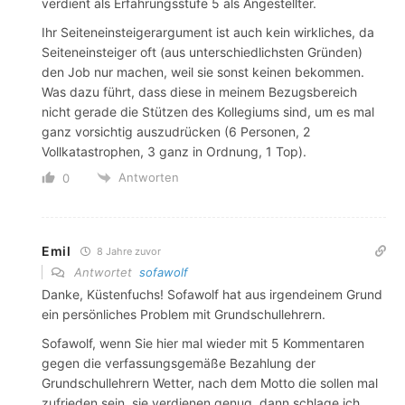
verdient als Erfahrungsstufe 5 als Angestellter.
Ihr Seiteneinsteigerargument ist auch kein wirkliches, da
Seiteneinsteiger oft (aus unterschiedlichsten Gründen)
den Job nur machen, weil sie sonst keinen bekommen.
Was dazu führt, dass diese in meinem Bezugsbereich
nicht gerade die Stützen des Kollegiums sind, um es mal
ganz vorsichtig auszudrücken (6 Personen, 2
Vollkatastrophen, 3 ganz in Ordnung, 1 Top).
Antworten
0
Emil
8 Jahre zuvor
Antwortet
sofawolf
Danke, Küstenfuchs! Sofawolf hat aus irgendeinem Grund
ein persönliches Problem mit Grundschullehrern.
Sofawolf, wenn Sie hier mal wieder mit 5 Kommentaren
gegen die verfassungsgemäße Bezahlung der
Grundschullehrern Wetter, nach dem Motto die sollen mal
zufrieden sein, sie verdienen genug, dann schlage ich