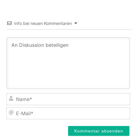
Info bei neuen Kommentaren
Na
E-
Mail