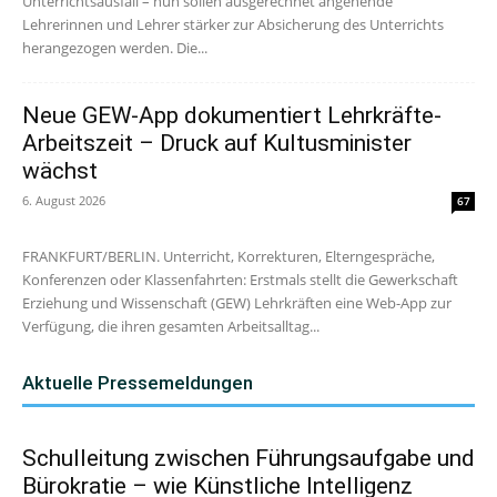
Unterrichtsausfall – nun sollen ausgerechnet angehende
Lehrerinnen und Lehrer stärker zur Absicherung des Unterrichts
herangezogen werden. Die...
Neue GEW-App dokumentiert Lehrkräfte-
Arbeitszeit – Druck auf Kultusminister
wächst
6. August 2026
67
FRANKFURT/BERLIN. Unterricht, Korrekturen, Elterngespräche,
Konferenzen oder Klassenfahrten: Erstmals stellt die Gewerkschaft
Erziehung und Wissenschaft (GEW) Lehrkräften eine Web-App zur
Verfügung, die ihren gesamten Arbeitsalltag...
Aktuelle Pressemeldungen
Schulleitung zwischen Führungsaufgabe und
Bürokratie – wie Künstliche Intelligenz