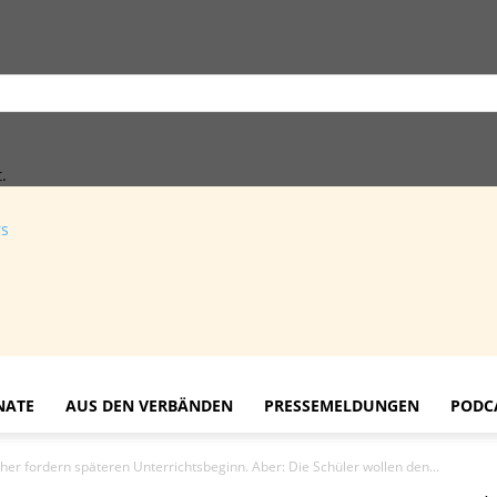
.
rs
NATE
AUS DEN VERBÄNDEN
PRESSEMELDUNGEN
PODC
her fordern späteren Unterrichtsbeginn. Aber: Die Schüler wollen den...