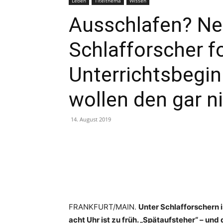
Leben
Titelthema
Wissen
Ausschlafen? Ne
Schlafforscher f
Unterrichtsbegin
wollen den gar n
14. August 2019
Teilen
FRANKFURT/MAIN.
Unter Schlafforschern i
acht Uhr ist zu früh. „Spätaufsteher“ – un