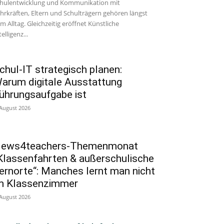
hulentwicklung und Kommunikation mit
hrkräften, Eltern und Schulträgern gehören längst
m Alltag. Gleichzeitig eröffnet Künstliche
telligenz...
chul-IT strategisch planen:
arum digitale Ausstattung
ührungsaufgabe ist
 August 2026
ews4teachers-Themenmonat
Klassenfahrten & außerschulische
ernorte“: Manches lernt man nicht
m Klassenzimmer
 August 2026