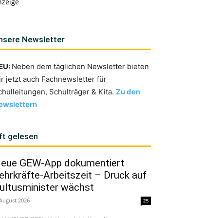
nzeige
nsere Newsletter
EU:
Neben dem täglichen Newsletter bieten
ir jetzt auch Fachnewsletter für
chulleitungen, Schulträger & Kita.
Zu den
ewslettern
ft gelesen
eue GEW-App dokumentiert
ehrkräfte-Arbeitszeit – Druck auf
ultusminister wächst
 August 2026
25