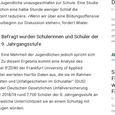
D
Jugendliche unausgeschlafen zur Schule. Eine Studie
 schon eine halbe Stunde weniger Schlaf die
5.
zent reduziere. «Wenn wir über eine Bildungsoffensive
KI
ulbeginn zur Diskussion stehen», fordert Wiater.
ei
An
ge
Befragt wurden Schülerinnen und Schüler der
pl
9. Jahrgangsstufe
Eine Mehrheit der Jugendlichen jedoch spricht sich
A
. Zu diesem Ergebnis kommt eine Analyse des
 (FZDW) der Frankfurt University of Applied
S
ler werteten hierfür Daten aus, die sie im Rahmen
F
alten und Unfallgeschehen im Schulalter“ (GUS)
w
 der Deutschen Gesetzlichen Unfallversicherung
F
 2018/19 rund 7.700 Schüler der 9. Jahrgangsstufe an
6.
welche Unterrichtszeit sie an einem Schultag mit
Sc
zugen würden.
Pe