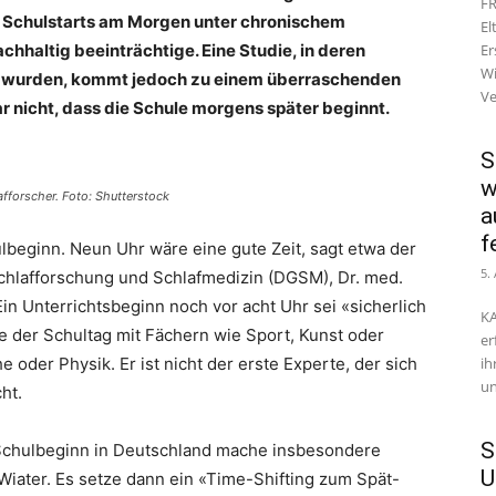
FR
en Schulstarts am Morgen unter chronischem
El
hhaltig beeinträchtige. Eine Studie, in deren
Er
Wi
t wurden, kommt jedoch zu einem überraschenden
Ve
r nicht, dass die Schule morgens später beginnt.
S
w
afforscher. Foto: Shutterstock
a
f
lbeginn. Neun Uhr wäre eine gute Zeit, sagt etwa der
5.
Schlafforschung und Schlafmedizin (DGSM), Dr. med.
 Ein Unterrichtsbeginn noch vor acht Uhr sei «sicherlich
KA
e der Schultag mit Fächern wie Sport, Kunst oder
er
 oder Physik. Er ist nicht der erste Experte, der sich
ih
un
ht.
S
 Schulbeginn in Deutschland mache insbesondere
U
 Wiater. Es setze dann ein «Time-Shifting zum Spät-