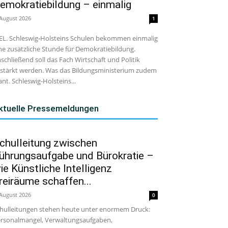
emokratiebildung – einmalig
 August 2026
1
EL. Schleswig-Holsteins Schulen bekommen einmalig
ne zusätzliche Stunde für Demokratiebildung.
schließend soll das Fach Wirtschaft und Politik
stärkt werden. Was das Bildungsministerium zudem
ant. Schleswig-Holsteins...
ktuelle Pressemeldungen
chulleitung zwischen
ührungsaufgabe und Bürokratie –
ie Künstliche Intelligenz
reiräume schaffen...
 August 2026
0
hulleitungen stehen heute unter enormem Druck:
rsonalmangel, Verwaltungsaufgaben,