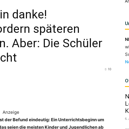
A
in danke!
U
ordern späteren
n. Aber: Die Schüler
N
w
icht
S
N
10
O
N
L
K
Anzeige
6.
st der Befund eindeutig: Ein Unterrichtsbeginn um
d das seien die meisten Kinder und Jugendlichen ab