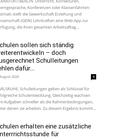
ANKFURT/BERLIN. Unterricht, Korrekturen,
terngespräche, Konferenzen oder Klassenfahrten:
stmals stellt die Gewerkschaft Erziehung und
ssenschaft (GEW) Lehrkräften eine Web-App zur
rfügung, die ihren gesamten Arbeitsalltag...
chulen sollen sich ständig
eiterentwickeln – doch
usgerechnet Schulleitungen
ehlen dafür...
 August 2026
9
RLSRUHE. Schulleitungen gelten als Schlüssel für
folgreiche Schulentwicklung. Gleichzeitig wachsen
re Aufgaben schneller als die Rahmenbedingungen,
ter denen sie arbeiten. Zu diesem Ergebnis kommt...
chulen erhalten eine zusätzliche
nterrrichtsstunde für