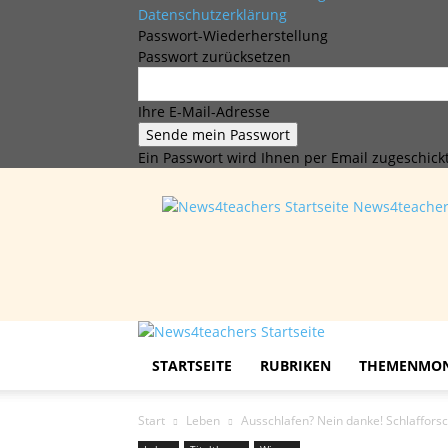
Datenschutzerklärung
Passwort-Wiederherstellung
Passwort zurücksetzen
Ihre E-Mail-Adresse
Ein Passwort wird Ihnen per Email zugeschickt
News4teache
STARTSEITE
RUBRIKEN
THEMENMO
Start
Leben
Ausschlafen? Nein danke! Schlafforsc