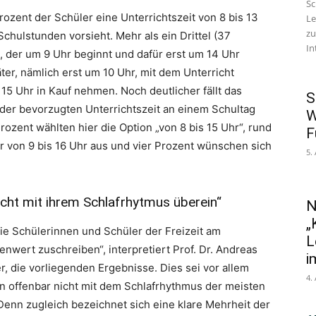
Sc
ozent der Schüler eine Unterrichtszeit von 8 bis 13
Le
zu
chulstunden vorsieht. Mehr als ein Drittel (37
In
s, der um 9 Uhr beginnt und dafür erst um 14 Uhr
er, nämlich erst um 10 Uhr, mit dem Unterricht
 15 Uhr in Kauf nehmen. Noch deutlicher fällt das
S
der bevorzugten Unterrichtszeit an einem Schultag
W
ozent wählten hier die Option „von 8 bis 15 Uhr“, rund
F
er von 9 bis 16 Uhr aus und vier Prozent wünschen sich
5.
cht mit ihrem Schlafrhytmus überein“
N
„
ie Schülerinnen und Schüler der Freizeit am
L
nwert zuschreiben“, interpretiert Prof. Dr. Andreas
i
, die vorliegenden Ergebnisse. Dies sei vor allem
4.
en offenbar nicht mit dem Schlafrhythmus der meisten
enn zugleich bezeichnet sich eine klare Mehrheit der