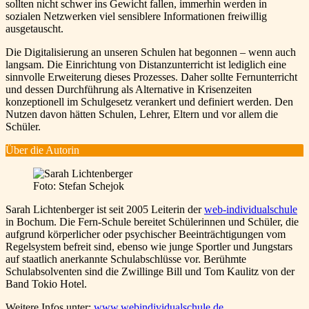
sollten nicht schwer ins Gewicht fallen, immerhin werden in
sozialen Netzwerken viel sensiblere Informationen freiwillig
ausgetauscht.
Die Digitalisierung an unseren Schulen hat begonnen – wenn auch
langsam. Die Einrichtung von Distanzunterricht ist lediglich eine
sinnvolle Erweiterung dieses Prozesses. Daher sollte Fernunterricht
und dessen Durchführung als Alternative in Krisenzeiten
konzeptionell im Schulgesetz verankert und definiert werden. Den
Nutzen davon hätten Schulen, Lehrer, Eltern und vor allem die
Schüler.
Über die Autorin
Foto: Stefan Schejok
Sarah Lichtenberger ist seit 2005 Leiterin der
web-individualschule
in Bochum. Die Fern-Schule bereitet Schülerinnen und Schüler, die
aufgrund körperlicher oder psychischer Beeinträchtigungen vom
Regelsystem befreit sind, ebenso wie junge Sportler und Jungstars
auf staatlich anerkannte Schulabschlüsse vor. Berühmte
Schulabsolventen sind die Zwillinge Bill und Tom Kaulitz von der
Band Tokio Hotel.
Weitere Infos unter:
www.webindividualschule.de