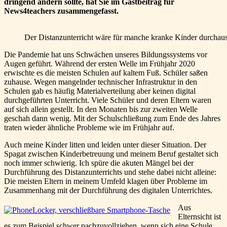
dringend ändern sollte, hat Sie im Gastbeitrag für
News4teachers zusammengefasst.
Der Distanzunterricht wäre für manche kranke Kinder durchaus 
Die Pandemie hat uns Schwächen unseres Bildungssystems vor
Augen geführt. Während der ersten Welle im Frühjahr 2020
erwischte es die meisten Schulen auf kaltem Fuß. Schüler saßen
zuhause. Wegen mangelnder technischer Infrastruktur in den
Schulen gab es häufig Materialverteilung aber keinen digital
durchgeführten Unterricht. Viele Schüler und deren Eltern waren
auf sich allein gestellt. In den Monaten bis zur zweiten Welle
geschah dann wenig. Mit der Schulschließung zum Ende des Jahres
traten wieder ähnliche Probleme wie im Frühjahr auf.
Auch meine Kinder litten und leiden unter dieser Situation. Der
Spagat zwischen Kinderbetreuung und meinem Beruf gestaltet sich
noch immer schwierig. Ich spüre die akuten Mängel bei der
Durchführung des Distanzunterrichts und stehe dabei nicht alleine:
Die meisten Eltern in meinem Umfeld klagen über Probleme im
Zusammenhang mit der Durchführung des digitalen Unterrichtes.
Aus
Elternsicht ist
es zum Beispiel schwer nachzuvollziehen, wenn sich eine Schule