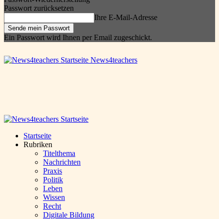
Passwort zurücksetzen
Ihre E-Mail-Adresse
Ein Passwort wird Ihnen per Email zugeschickt.
News4teachers
Startseite
Rubriken
Titelthema
Nachrichten
Praxis
Politik
Leben
Wissen
Recht
Digitale Bildung