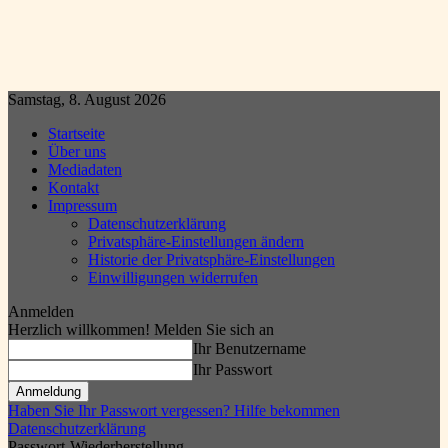
Samstag, 8. August 2026
Startseite
Über uns
Mediadaten
Kontakt
Impressum
Datenschutzerklärung
Privatsphäre-Einstellungen ändern
Historie der Privatsphäre-Einstellungen
Einwilligungen widerrufen
Anmelden
Herzlich willkommen! Melden Sie sich an
Ihr Benutzername
Ihr Passwort
Haben Sie Ihr Passwort vergessen? Hilfe bekommen
Datenschutzerklärung
Passwort-Wiederherstellung