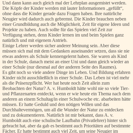
Und dann kann auch gleich mal der Lehrplan ausgemistet werden.
Die Köpfe der Kinder werden mit lauter Informationen „gefüllt“,
ohne dass die Kinder gerade dazu Fragen haben. Ihre natürliche
Neugier wird dadurch auch gebremst. Die Kinder brauchen neben
einer Grundbildung auch die Möglichkeit, Zeit für eigene Ideen und
Projekte zu haben. Auch sollte für das Spielen viel Zeit zur
Verfügung stehen, denn Kinder lernen im und beim Spielen ganz
natürlich und mit eigenem Antrieb.
Einige Lehrer werden sicher anderer Meinung sein. Aber diese
müssen sich mal mit dem Gedanken auseinander setzen, dass sie nie
etwas anderes als Schule kennengelernt haben. Sie waren als Kind
in der Schule, danach meist an einer Uni und dann gleich wieder an
einer Schule (nur diesmal auf der anderen Seite des Raumes).
Es gibt noch so viele andere Dinge im Leben. Und Bildung erfahren
Kinder nicht ausschließlich in einer Schule. Das Leben ist viel mehr
als die Präsenzpflicht. Wer hat heute noch Zeit allein zum
Beobachten der Natur? A. v. Humboldt hätte wohl nie so viele Tier-
und Pflanzenarten entdeckt, wenn er wie heute ein Thema nach dem
anderen an einem Schultag/in einer Schulwoche etc. abarbeiten hätte
müssen. Er hatte Geduld und den nötigen Willen und das
Durchhaltevermögen, um all die Wunder der Natur zu entdecken
und zu dokumentieren. Natürlich ist mir bekannt, dass A. v.
Humboldt auch eine schulische Laufbahn (Privatlehrer) hinter sich
gebracht hat, aber da gab es bestimmt auch Prioritäten auf bestimmte
Fächer. Er hatte bestimmt auch viel Zeit, um seine Neugier im