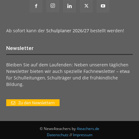
Ab sofort kann der
Schulplaner 2026/27
bestellt werden!
Newsletter
Bleiben Sie auf dem Laufenden: Neben unserem täglichen
Newsletter bieten wir auch spezielle Fachnewsletter – etwa
für Schulleitungen, Schulträger und die frühkindliche
Bildung.
Zu den Newslettern
© News4teachers by
4teachers.de
Datenschutz
//
Impressum