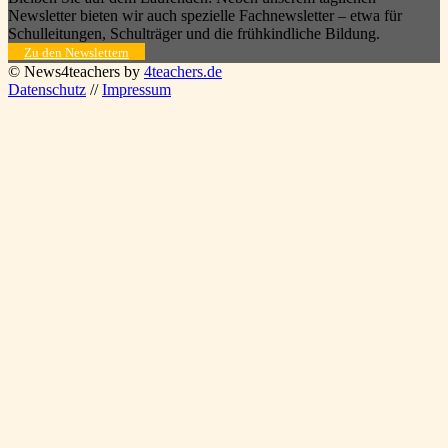
Newsletter bieten wir auch spezielle Fachnewsletter – etwa für
Schulleitungen, Schulträger und die frühkindliche Bildung.
Zu den Newslettern
© News4teachers by
4teachers.de
Datenschutz
//
Impressum