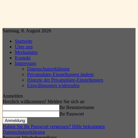
Samstag, 8. August 2026
Startseite
Über uns
Mediadaten
Kontakt
Impressum
Datenschutzerklärung
Privatsphäre-Einstellungen ändern
Historie der Privatsphäre-Einstellungen
Einwilligungen widerrufen
Anmelden
Herzlich willkommen! Melden Sie sich an
Ihr Benutzername
Ihr Passwort
Haben Sie Ihr Passwort vergessen? Hilfe bekommen
Datenschutzerklärung
Passwort-Wiederherstellung