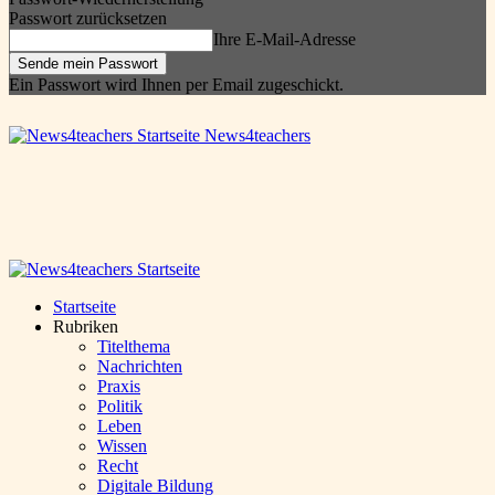
Passwort zurücksetzen
Ihre E-Mail-Adresse
Ein Passwort wird Ihnen per Email zugeschickt.
News4teachers
Startseite
Rubriken
Titelthema
Nachrichten
Praxis
Politik
Leben
Wissen
Recht
Digitale Bildung