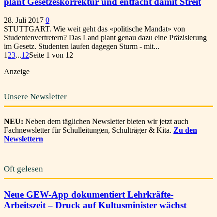
plant Gesetzeskorrektur und entfacht damit Streit
28. Juli 2017
0
STUTTGART. Wie weit geht das «politische Mandat» von
Studentenvertretern? Das Land plant genau dazu eine Präzisierung
im Gesetz. Studenten laufen dagegen Sturm - mit...
1
2
3
...
12
Seite 1 von 12
Anzeige
Unsere Newsletter
NEU:
Neben dem täglichen Newsletter bieten wir jetzt auch
Fachnewsletter für Schulleitungen, Schulträger & Kita.
Zu den
Newslettern
Oft gelesen
Neue GEW-App dokumentiert Lehrkräfte-
Arbeitszeit – Druck auf Kultusminister wächst