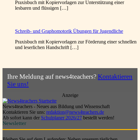
Praxisbuch mit Kopiervorlagen zur Unterstützung einer
lesbaren und flüssigen […]
Schreib- und Graphomotorik Übungen für Jugendliche
Praxisbuch mit Kopiervorlagen zur Förderung einer schnellen
und leserlichen Handschrift […]
Ihre Meldung auf news4teachers?
Kontaktieren
Sie uns!
Anzeige
News4teachers - Neues aus Bildung und Wissenschaft
Kontaktieren Sie uns:
redaktion@news4teachers.de
Ab sofort kann der
Schulplaner 2026/27
bestellt werden!
Newsletter
Bleiben Sie auf dem Laufenden: Neben unserem täglichen