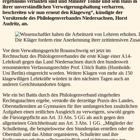
ergebnislos verlaufen sind und Minister Tonne und sein Haus in
ihrer unverständlichen Verweigerungshaltung verharren,
beschreiten wir nun erneut den Klageweg“, kündigte der
Vorsitzende des Philologenverbandes Niedersachsen, Horst
Audritz, an.
Die Kläger fordern eine Anerkennung ihrer zeitintensiven Zusatz
Vor dem Verwaltungsgericht Braunschweig sei jetzt im
Rechtsschutz des Philologenverbandes die erste Klage einer A14-
Lehrkraft gegen das Land Niedersachsen durch den bundesweit
renommierten Verfassungsrechtler Prof. Ulrich Battis (Humboldt-
Uni Berlin) eingereicht worden. Weitere Klagen von mehr als 150
klagewilligen Lehrkräfte würden in den nächsten Tagen auch an
anderen Gerichtsstandorten folgen.
Wie ein bei Battis durch den Philologenverband eingeholtes
Rechtsgutachten ergebe, verstoße die derzeitige Praxis des Landes,
Oberstudienräten an Gymnasien für ihre umfangreichen zusätzlichen
Aufgaben einen zeitlichen Ausgleich zu verweigern, sowohl gegen
die Fürsorgepflicht aus Art. 33 Abs. 5 GG als auch gegen den
allgemeinen Gleichheitssatz aus Art. 3 Abs. 1 GG. „Mitglieder der
Schulleitung, die beispielsweise den Stundenplan erstellen oder die
Oberstufe und das Abitur organisieren, Schulleiter und ihre
Stellvertreter erhalten selbstverständlich und richtigerweise zur