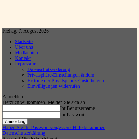
Freitag, 7. August 2026
Startseite
Über uns
Mediadaten
Kontakt
Impressum
Datenschutzerklärung
Privatsphäre-Einstellungen ändern
Historie der Privatsphäre-Einstellungen
Einwilligungen widerrufen
Anmelden
Herzlich willkommen! Melden Sie sich an
Ihr Benutzername
Ihr Passwort
Haben Sie Ihr Passwort vergessen? Hilfe bekommen
Datenschutzerklärung
Passwort-Wiederherstellung