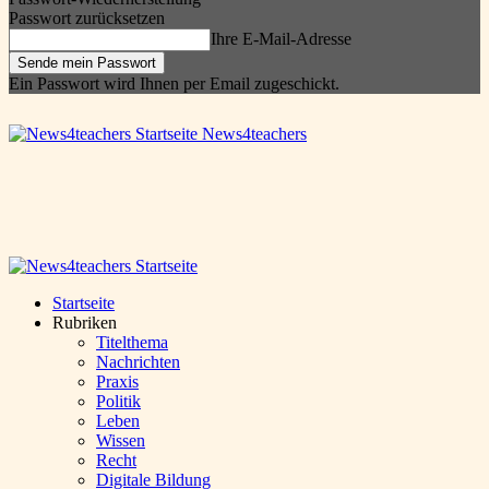
Passwort zurücksetzen
Ihre E-Mail-Adresse
Ein Passwort wird Ihnen per Email zugeschickt.
News4teachers
Startseite
Rubriken
Titelthema
Nachrichten
Praxis
Politik
Leben
Wissen
Recht
Digitale Bildung