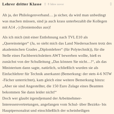
Lehrer dritter Klasse
8 Jahre zuvor
Ah ja, der Philologenverband… ja sicher, da wird man unbedingt
was machen müssen, sind ja auch krass unterbezahlt die Kollegen
mit A14 ,-) (Ironiemodus aus)!
Als ich mich (mit einer Entlohnung nach TVL E10 als
„Quereinsteiger“ (Ja, so sieht mich das Land Niedersachsen trotz des
akademischen Grades „Diplomlehrer“ (für Polytechnik)), für die
Stelle eines Fachbereichsleiters AWT bewerben wollte, hieß es
zunächst von der Schulleitung „Das können Sie nicht…!“, als das
Ministerium dann sagte, natürlich, schließlich wurden sie als
Einfachlehrer für Technik anerkannt (Bemerkung: der stets 4-6 NTW
-Fächer unterrichtet), kam gleich eine weitere Bemerkung hinzu:
„Aber sie sind Angestellter, die 150 Euro Zulage eines Beamten
bekommen Sie dann leider nicht!“
Doch wer glaubt irgendjemand der Arbeitnehmer-
Interessenvertretungen, angefangen vom Schul- über Bezirks- bis
Hauptpersonalrat und einschließlich der scheinheiligen