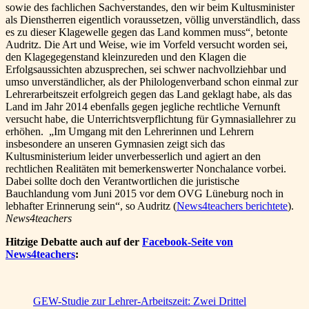
sowie des fachlichen Sachverstandes, den wir beim Kultusminister
als Dienstherren eigentlich voraussetzen, völlig unverständlich, dass
es zu dieser Klagewelle gegen das Land kommen muss“, betonte
Audritz. Die Art und Weise, wie im Vorfeld versucht worden sei,
den Klagegegenstand kleinzureden und den Klagen die
Erfolgsaussichten abzusprechen, sei schwer nachvollziehbar und
umso unverständlicher, als der Philologenverband schon einmal zur
Lehrerarbeitszeit erfolgreich gegen das Land geklagt habe, als das
Land im Jahr 2014 ebenfalls gegen jegliche rechtliche Vernunft
versucht habe, die Unterrichtsverpflichtung für Gymnasiallehrer zu
erhöhen. „Im Umgang mit den Lehrerinnen und Lehrern
insbesondere an unseren Gymnasien zeigt sich das
Kultusministerium leider unverbesserlich und agiert an den
rechtlichen Realitäten mit bemerkenswerter Nonchalance vorbei.
Dabei sollte doch den Verantwortlichen die juristische
Bauchlandung vom Juni 2015 vor dem OVG Lüneburg noch in
lebhafter Erinnerung sein“, so Audritz (
News4teachers berichtete
).
News4teachers
Hitzige Debatte auch auf der
Facebook-Seite von
News4teachers
:
GEW-Studie zur Lehrer-Arbeitszeit: Zwei Drittel