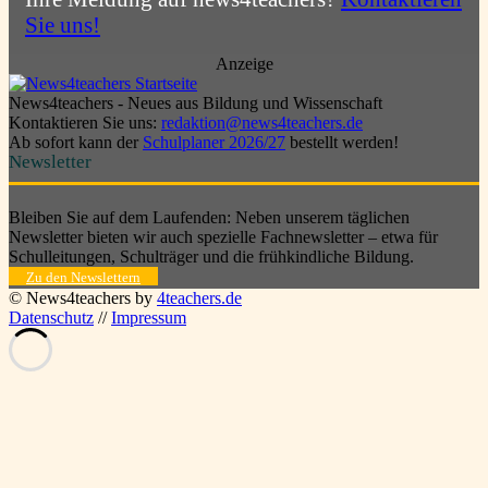
Sie uns!
Anzeige
News4teachers - Neues aus Bildung und Wissenschaft
Kontaktieren Sie uns:
redaktion@news4teachers.de
Ab sofort kann der
Schulplaner 2026/27
bestellt werden!
Newsletter
Bleiben Sie auf dem Laufenden: Neben unserem täglichen
Newsletter bieten wir auch spezielle Fachnewsletter – etwa für
Schulleitungen, Schulträger und die frühkindliche Bildung.
Zu den Newslettern
© News4teachers by
4teachers.de
Datenschutz
//
Impressum