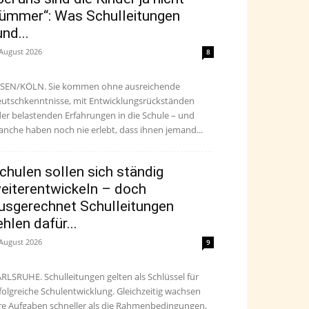
ümmer“: Was Schulleitungen
und...
 August 2026
8
SEN/KÖLN. Sie kommen ohne ausreichende
utschkenntnisse, mit Entwicklungsrückständen
er belastenden Erfahrungen in die Schule – und
nche haben noch nie erlebt, dass ihnen jemand...
chulen sollen sich ständig
eiterentwickeln – doch
usgerechnet Schulleitungen
ehlen dafür...
 August 2026
9
RLSRUHE. Schulleitungen gelten als Schlüssel für
folgreiche Schulentwicklung. Gleichzeitig wachsen
re Aufgaben schneller als die Rahmenbedingungen,