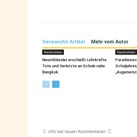
Teilen
Verwandte Artikel
Mehr vom Autor
Nachrichten
Nachrichten
Neuntklässler erschießt Lehrkräfte:
Paradiesis
Tote und Verletzte an Schule nahe
Schuljahres
Bangkok
„Augenwisc
Info bei neuen Kommentaren