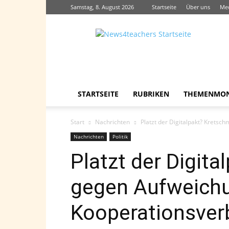
Samstag, 8. August 2026
Startseite
Über uns
Me
News4teachers
STARTSEITE
RUBRIKEN
THEMENMO
Start
Nachrichten
Platzt der Digitalpakt? Krets
Nachrichten
Politik
Platzt der Digit
gegen Aufweich
Kooperationsver