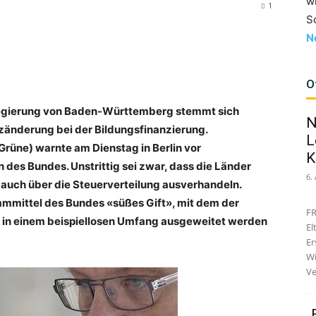
w
1
S
N
O
egierung von Baden-Württemberg stemmt sich
N
änderung bei der Bildungsfinanzierung.
L
rüne) warnte am Dienstag in Berlin vor
K
des Bundes. Unstrittig sei zwar, dass die Länder
6.
auch über die Steuerverteilung ausverhandeln.
mmmittel des Bundes «süßes Gift», mit dem der
FR
in einem beispiellosen Umfang ausgeweitet werden
El
Er
Wi
Ve
„