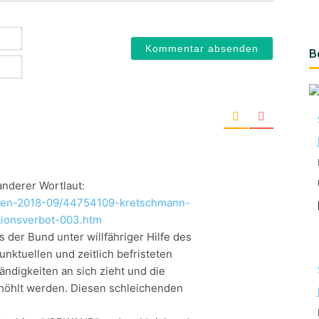
Name*
B
E-
Mail*
 anderer Wortlaut:
chten-2018-09/44754109-kretschmann-
tionsverbot-003.htm
s der Bund unter willfähriger Hilfe des
ktuellen und zeitlich befristeten
ndigkeiten an sich zieht und die
öhlt werden. Diesen schleichenden