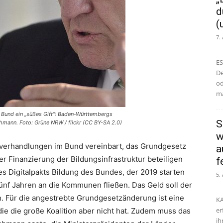
d
(
7.
ES
De
od
ma
 Bund ein „süßes Gift“: Baden-Württembergs
S
hmann. Foto: Grüne NRW / flickr (CC BY-SA 2.0)
w
sverhandlungen im Bund vereinbart, das Grundgesetz
a
er Finanzierung der Bildungsinfrastruktur beteiligen
f
s Digitalpakts Bildung des Bundes, der 2019 starten
5.
 fünf Jahren an die Kommunen fließen. Das Geld soll der
 Für die angestrebte Grundgesetzänderung ist eine
KA
er
die die große Koalition aber nicht hat. Zudem muss das
ih