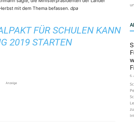
hmann sagte, die Ministerpräsidenten der Länder
un
m Herbst mit dem Thema befassen.
dpa
A
TALPAKT FÜR SCHULEN KANN
G 2019 STARTEN
S
F
w
F
6.
Anzeige
Sc
Pe
Sc
Le
zu
In