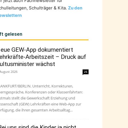
ir jetzt auch Fachnewsletter für
chulleitungen, Schulträger & Kita.
Zu den
ewslettern
ft gelesen
eue GEW-App dokumentiert
ehrkräfte-Arbeitszeit – Druck auf
ultusminister wächst
 August 2026
25
ANKFURT/BERLIN. Unterricht, Korrekturen,
terngespräche, Konferenzen oder Klassenfahrten:
stmals stellt die Gewerkschaft Erziehung und
ssenschaft (GEW) Lehrkräften eine Web-App zur
rfügung, die ihren gesamten Arbeitsalltag...
Bei uns sind die Kinder ja nicht