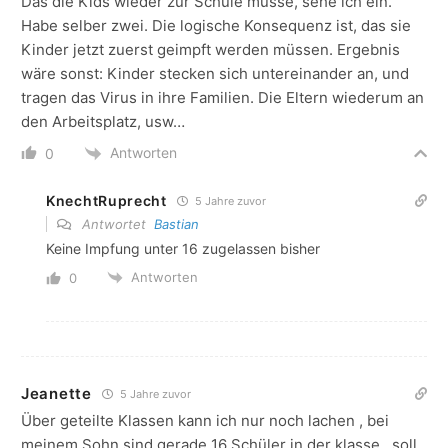
Das die Kids wieder zur Schule müsse, sehe ich ein.
Habe selber zwei. Die logische Konsequenz ist, das sie
Kinder jetzt zuerst geimpft werden müssen. Ergebnis
wäre sonst: Kinder stecken sich untereinander an, und
tragen das Virus in ihre Familien. Die Eltern wiederum an
den Arbeitsplatz, usw…
Antworten
0
KnechtRuprecht
5 Jahre zuvor
Antwortet
Bastian
Keine Impfung unter 16 zugelassen bisher
Antworten
0
Jeanette
5 Jahre zuvor
Über geteilte Klassen kann ich nur noch lachen , bei
meinem Sohn sind gerade 16 Schüler in der klasse , soll