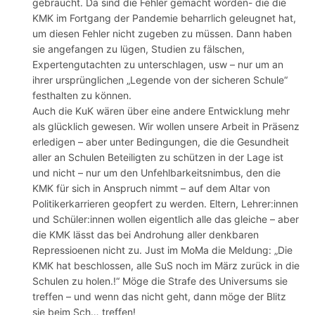
gebraucht. Da sind die Fehler gemacht worden- die die
KMK im Fortgang der Pandemie beharrlich geleugnet hat,
um diesen Fehler nicht zugeben zu müssen. Dann haben
sie angefangen zu lügen, Studien zu fälschen,
Expertengutachten zu unterschlagen, usw – nur um an
ihrer ursprünglichen „Legende von der sicheren Schule“
festhalten zu können.
Auch die KuK wären über eine andere Entwicklung mehr
als glücklich gewesen. Wir wollen unsere Arbeit in Präsenz
erledigen – aber unter Bedingungen, die die Gesundheit
aller an Schulen Beteiligten zu schützen in der Lage ist
und nicht – nur um den Unfehlbarkeitsnimbus, den die
KMK für sich in Anspruch nimmt – auf dem Altar von
Politikerkarrieren geopfert zu werden. Eltern, Lehrer:innen
und Schüler:innen wollen eigentlich alle das gleiche – aber
die KMK lässt das bei Androhung aller denkbaren
Repressioenen nicht zu. Just im MoMa die Meldung: „Die
KMK hat beschlossen, alle SuS noch im März zurück in die
Schulen zu holen.!“ Möge die Strafe des Universums sie
treffen – und wenn das nicht geht, dann möge der Blitz
sie beim Sch… treffen!