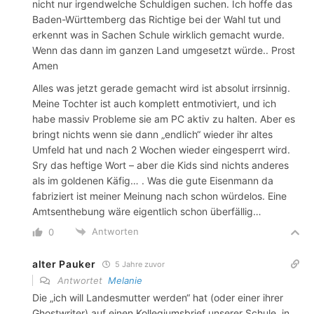
nicht nur irgendwelche Schuldigen suchen. Ich hoffe das
Baden-Württemberg das Richtige bei der Wahl tut und
erkennt was in Sachen Schule wirklich gemacht wurde.
Wenn das dann im ganzen Land umgesetzt würde.. Prost
Amen
Alles was jetzt gerade gemacht wird ist absolut irrsinnig.
Meine Tochter ist auch komplett entmotiviert, und ich
habe massiv Probleme sie am PC aktiv zu halten. Aber es
bringt nichts wenn sie dann „endlich“ wieder ihr altes
Umfeld hat und nach 2 Wochen wieder eingesperrt wird.
Sry das heftige Wort – aber die Kids sind nichts anderes
als im goldenen Käfig… . Was die gute Eisenmann da
fabriziert ist meiner Meinung nach schon würdelos. Eine
Amtsenthebung wäre eigentlich schon überfällig…
Antworten
0
alter Pauker
5 Jahre zuvor
Antwortet
Melanie
Die „ich will Landesmutter werden“ hat (oder einer ihrer
Ghostwriter) auf einen Kollegiumsbrief unserer Schule, in