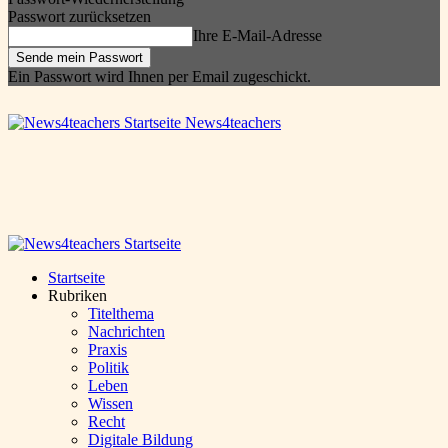
Passwort zurücksetzen
Ihre E-Mail-Adresse
Ein Passwort wird Ihnen per Email zugeschickt.
News4teachers
Startseite
Rubriken
Titelthema
Nachrichten
Praxis
Politik
Leben
Wissen
Recht
Digitale Bildung