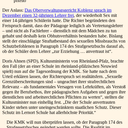
pixelio
Der Anlass:
Das Oberverwaltungsgericht Koblenz sprach im
Dezember einen 32-jährigen Lehrer frei
, der wiederholt Sex mit
einer 14-jährigen Schülerin hatte. Die Richter begründeten den
Freispruch damit, dass der Pädagoge lediglich als Vertretungslehrer
– und nicht als Fachlehrer – dienstlich mit dem Mädchen zu tun
gehabt und deshalb kein Obhutsverhältnis bestanden habe. Bislang
stellt der einschlägige Straftatbestand des sexuellen Missbrauchs von
Schutzbefohlenen in Paragraph 174 des Strafgesetzbuchs darauf ab,
ob der Schüler dem Lehrer „zur Erziehung … anvertraut ist“.
Doris Ahnen (SPD), Kultusministerin von Rheinland-Pfalz, brachte
den Fall (der an einer Schule im rheinland-pfälzischen Neuwied
spielt) nun auf die Tagesordnung der KMK. Sie hatte nach dem
Urteil erklären lassen, der Richterspruch sei realitätsfern. „Sexuelle
Grenzüberschreitungen sind – ungeachtet ihrer strafrechtlichen
Relevanz – als fundamentales Versagen von Lehrkräften, als Verstoß
gegen ihr Berufsethos, ihre pädagogischen Aufgaben und gegen ihre
dienstlichen und arbeitsrechtlichen Pflichten zu werten“, stellten die
Kultusminister nun einhellig fest. „Die der Schule anvertrauten
Kinder stehen unter uneingeschränktem staatlichen Schutz. Dieser
Schutz im Lernort Schule hat allerhöchste Priorität.“
Die KMK will nun überprüfen lassen, ob der Paragraph 174 des
Strafgesetzbuches geändert werden sollte. Die Realität im