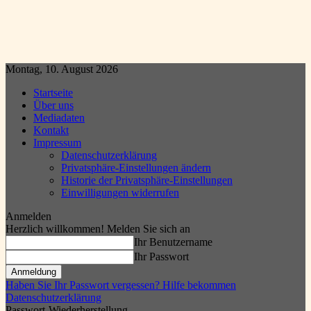
Montag, 10. August 2026
Startseite
Über uns
Mediadaten
Kontakt
Impressum
Datenschutzerklärung
Privatsphäre-Einstellungen ändern
Historie der Privatsphäre-Einstellungen
Einwilligungen widerrufen
Anmelden
Herzlich willkommen! Melden Sie sich an
Ihr Benutzername
Ihr Passwort
Haben Sie Ihr Passwort vergessen? Hilfe bekommen
Datenschutzerklärung
Passwort-Wiederherstellung