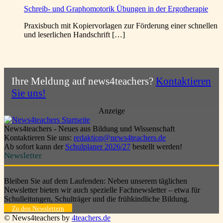
Schreib- und Graphomotorik Übungen in der Ergotherapie
Praxisbuch mit Kopiervorlagen zur Förderung einer schnellen
und leserlichen Handschrift […]
Ihre Meldung auf news4teachers?
Kontaktieren
Sie uns!
Anzeige
News4teachers - Neues aus Bildung und Wissenschaft
Kontaktieren Sie uns:
redaktion@news4teachers.de
Ab sofort kann der
Schulplaner 2026/27
bestellt werden!
Newsletter
Bleiben Sie auf dem Laufenden: Neben unserem täglichen
Newsletter bieten wir auch spezielle Fachnewsletter – etwa für
Schulleitungen, Schulträger und die frühkindliche Bildung.
Zu den Newslettern
© News4teachers by
4teachers.de