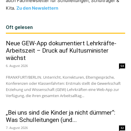
auch Fachnewsletter für Schulleitungen, Schulträger &
Kita.
Zu den Newslettern
Oft gelesen
Neue GEW-App dokumentiert Lehrkräfte-
Arbeitszeit – Druck auf Kultusminister
wächst
6. August 2026
54
FRANKFURT/BERLIN. Unterricht, Korrekturen, Elterngespräche,
Konferenzen oder Klassenfahrten: Erstmals stellt die Gewerkschaft
Erziehung und Wissenschaft (GEW) Lehrkräften eine Web-App zur
Verfügung, die ihren gesamten Arbeitsalltag...
„Bei uns sind die Kinder ja nicht dümmer“:
Was Schulleitungen (und...
7. August 2026
32