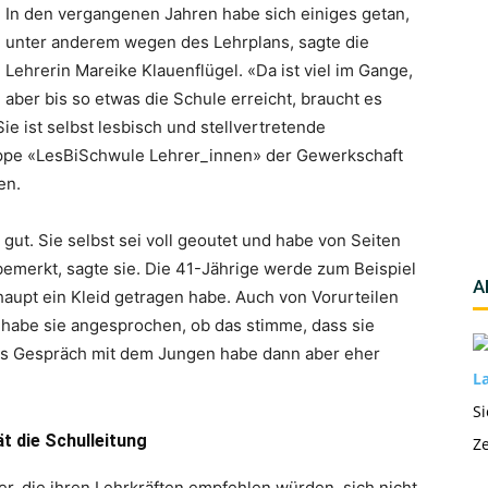
In den vergangenen Jahren habe sich einiges getan,
unter anderem wegen des Lehrplans, sagte die
Lehrerin Mareike Klauenflügel. «Da ist viel im Gange,
aber bis so etwas die Schule erreicht, braucht es
Sie ist selbst lesbisch und stellvertretende
ruppe «LesBiSchwule Lehrer_innen» der Gewerkschaft
en.
 gut. Sie selbst sei voll geoutet und habe von Seiten
emerkt, sagte sie. Die 41-Jährige werde zum Beispiel
A
haupt ein Kleid getragen habe. Auch von Vorurteilen
r habe sie angesprochen, ob das stimme, dass sie
fenes Gespräch mit dem Jungen habe dann aber eher
La
Si
ät die Schulleitung
Ze
er, die ihren Lehrkräften empfehlen würden, sich nicht