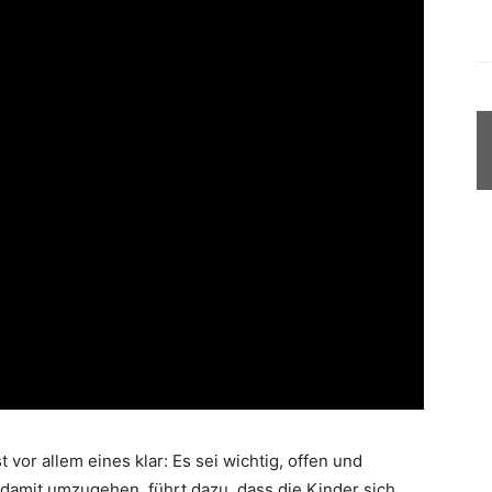
 vor allem eines klar: Es sei wichtig, offen und
 damit umzugehen, führt dazu, dass die Kinder sich