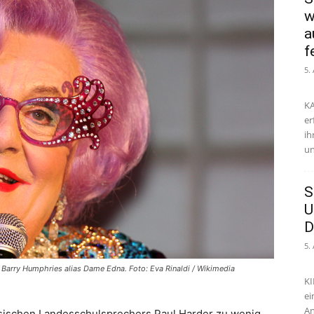
w
a
f
5.
KA
er
ih
un
S
U
D
5.
Barry Humphries alias Dame Edna. Foto: Eva Rinaldi / Wikimedia
KI
ei
An
sischen Landesschulsprechers Paul Harder zu wenig