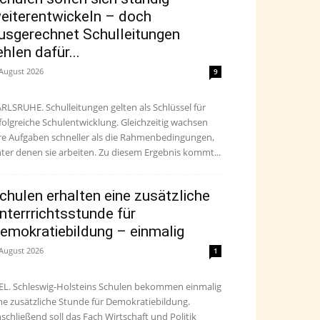
eiterentwickeln – doch
usgerechnet Schulleitungen
ehlen dafür...
 August 2026
9
RLSRUHE. Schulleitungen gelten als Schlüssel für
folgreiche Schulentwicklung. Gleichzeitig wachsen
re Aufgaben schneller als die Rahmenbedingungen,
ter denen sie arbeiten. Zu diesem Ergebnis kommt...
chulen erhalten eine zusätzliche
nterrrichtsstunde für
emokratiebildung – einmalig
 August 2026
1
EL. Schleswig-Holsteins Schulen bekommen einmalig
ne zusätzliche Stunde für Demokratiebildung.
schließend soll das Fach Wirtschaft und Politik