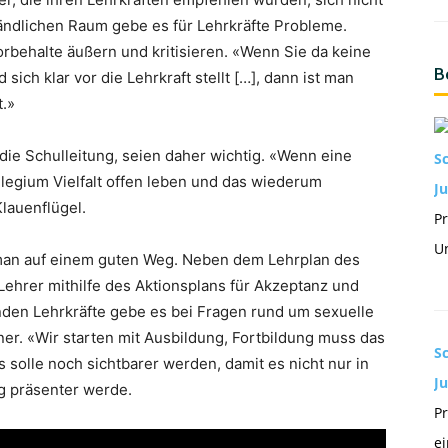
 ländlichen Raum gebe es für Lehrkräfte Probleme.
rbehalte äußern und kritisieren. «Wenn Sie da keine
B
sich klar vor die Lehrkraft stellt […], dann ist man
t.»
 die Schulleitung, seien daher wichtig. «Wenn eine
S
ollegium Vielfalt offen leben und das wiederum
Ju
lauenflügel.
Pr
Un
 man auf einem guten Weg. Neben dem Lehrplan des
Lehrer mithilfe des Aktionsplans für Akzeptanz und
nden Lehrkräfte gebe es bei Fragen rund um sexuelle
ner. «Wir starten mit Ausbildung, Fortbildung muss das
S
s solle noch sichtbarer werden, damit es nicht nur in
J
g präsenter werde.
Pr
ei