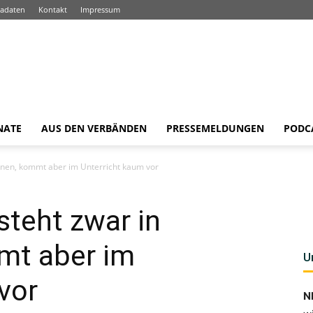
adaten
Kontakt
Impressum
NATE
AUS DEN VERBÄNDEN
PRESSEMELDUNGEN
PODC
plänen, kommt aber im Unterricht kaum vor
 steht zwar in
mt aber im
U
vor
N