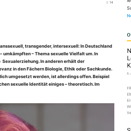
w
14
S
N
O
ranssexuell, transgender, intersexuell: In Deutschland
N
– umkämpften – Thema sexuelle Vielfalt um. In
L
e Sexualerziehung. In anderen erhält der
K
vanz in den Fächern Biologie, Ethik oder Sachkunde.
6.
ch umgesetzt werden, ist allerdings offen. Beispiel
hen sexuelle Identität einiges – theoretisch. Im
FR
El
Er
Wi
Ve
S