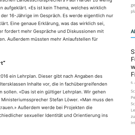
ge
n aufgeklärt. «Es ist kein Thema, welches wirklich
pl
 der 16-Jährige im Gespräch. Es werde eigentlich nur
lärt. Eine genaue Erklärung, was das wirklich sei,
A
r fordert mehr Gespräche und Diskussionen mit
ten. Außerdem müssten mehr Anlaufstellen für
S
F
rt“
w
F
2016 ein Lehrplan. Dieser gibt nach Angaben des
6.
tersklassen Inhalte vor, die in fachübergreifenden
Sc
sollen. «Das ist ein gültiger Lehrplan. Wir gehen
Pe
e Ministeriumssprecher Stefan Löwer. «Man muss den
Sc
rtrauen.» Außerdem werde bei Projekten die
Le
iedlicher sexueller Identität und Orientierung ins
zu
In