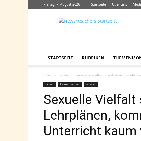
Freitag, 7. August 2026
Startseite
Über uns
Medi
News4teachers
STARTSEITE
RUBRIKEN
THEMENMO
Start
Leben
Sexuelle Vielfalt steht zwar in Lehr
Leben
Tagesthemen
Wissen
Sexuelle Vielfalt
Lehrplänen, kom
Unterricht kaum 