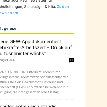
ir jetzt auch Fachnewsletter für
chulleitungen, Schulträger & Kita.
Zu den
ewslettern
ft gelesen
eue GEW-App dokumentiert
ehrkräfte-Arbeitszeit – Druck auf
ultusminister wächst
 August 2026
25
ANKFURT/BERLIN. Unterricht, Korrekturen,
terngespräche, Konferenzen oder Klassenfahrten:
stmals stellt die Gewerkschaft Erziehung und
ssenschaft (GEW) Lehrkräften eine Web-App zur
rfügung, die ihren gesamten Arbeitsalltag...
chulen sollen sich ständig