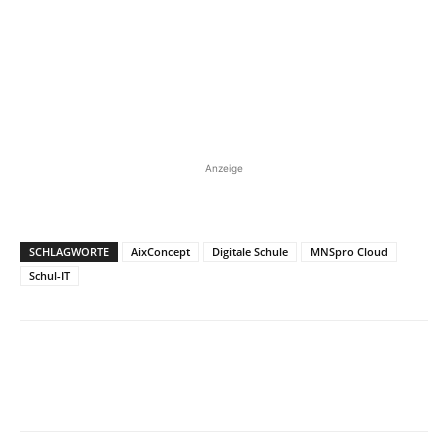
Anzeige
SCHLAGWORTE
AixConcept
Digitale Schule
MNSpro Cloud
Schul-IT