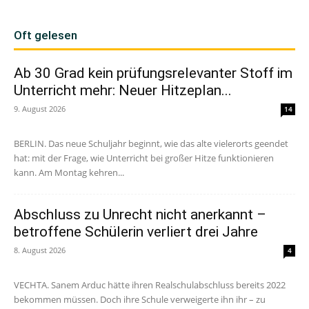
Oft gelesen
Ab 30 Grad kein prüfungsrelevanter Stoff im
Unterricht mehr: Neuer Hitzeplan...
9. August 2026
14
BERLIN. Das neue Schuljahr beginnt, wie das alte vielerorts geendet
hat: mit der Frage, wie Unterricht bei großer Hitze funktionieren
kann. Am Montag kehren...
Abschluss zu Unrecht nicht anerkannt –
betroffene Schülerin verliert drei Jahre
8. August 2026
4
VECHTA. Sanem Arduc hätte ihren Realschulabschluss bereits 2022
bekommen müssen. Doch ihre Schule verweigerte ihn ihr – zu