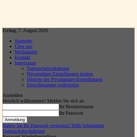
Freitag, 7. August 2026
Startseite
Über uns
Mediadaten
Kontakt
Impressum
Datenschutzerklärung
Privatsphäre-Einstellungen ändern
Historie der Privatsphäre-Einstellungen
Einwilligungen widerrufen
Anmelden
Herzlich willkommen! Melden Sie sich an
Ihr Benutzername
Ihr Passwort
Haben Sie Ihr Passwort vergessen? Hilfe bekommen
Datenschutzerklärung
Passwort-Wiederherstellung