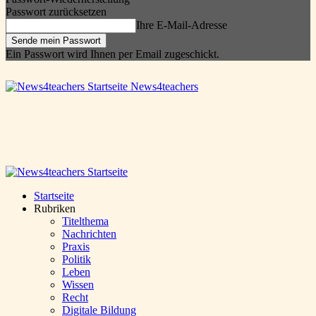
Passwort zurücksetzen
Ihre E-Mail-Adresse
Ein Passwort wird Ihnen per Email zugeschickt.
News4teachers
Startseite
Rubriken
Titelthema
Nachrichten
Praxis
Politik
Leben
Wissen
Recht
Digitale Bildung