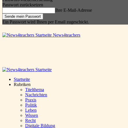
Passwort zurücksetzen
Ihre E-Mail-Adresse
Ein Passwort wird Ihnen per Email zugeschickt.
News4teachers
Startseite
Rubriken
Titelthema
Nachrichten
Praxis
Politik
Leben
Wissen
Recht
Digitale Bildung