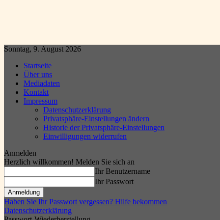
Sonntag, 9. August 2026
Startseite
Über uns
Mediadaten
Kontakt
Impressum
Datenschutzerklärung
Privatsphäre-Einstellungen ändern
Historie der Privatsphäre-Einstellungen
Einwilligungen widerrufen
Anmelden
Herzlich willkommen! Melden Sie sich an
Ihr Benutzername
Ihr Passwort
Haben Sie Ihr Passwort vergessen? Hilfe bekommen
Datenschutzerklärung
Passwort-Wiederherstellung