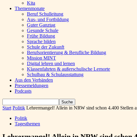
Kita
Themenmonate
Beruf Schulleitung
Aus- und Fortbildung
Guter Ganztag
Gesunde Schule
Frühe Bildung
Sprache bilden
Schule der Zukunft
Berufsorientierung & Berufliche Bildung
Mission MINT
Digital lehren und lernen
Klassenfahrten & außerschulische Lernorte
Schulbau & Schulausstattung
Aus den Verbänden
Pressemeldungen
Podcasts
Start
Politik
Lehrermangel! Allein in NRW sind schon 4.400 Stellen a
Politik
Tagesthemen
Lehrermangel! Allein in NRW sind schon 4.