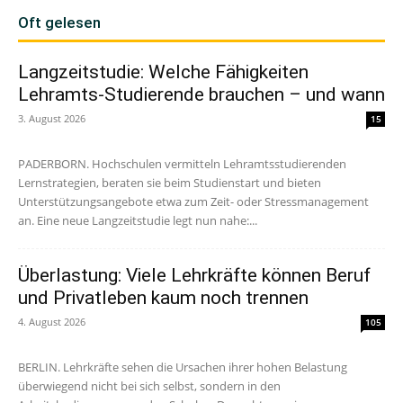
Oft gelesen
Langzeitstudie: Welche Fähigkeiten
Lehramts-Studierende brauchen – und wann
3. August 2026
15
PADERBORN. Hochschulen vermitteln Lehramtsstudierenden
Lernstrategien, beraten sie beim Studienstart und bieten
Unterstützungsangebote etwa zum Zeit- oder Stressmanagement
an. Eine neue Langzeitstudie legt nun nahe:...
Überlastung: Viele Lehrkräfte können Beruf
und Privatleben kaum noch trennen
4. August 2026
105
BERLIN. Lehrkräfte sehen die Ursachen ihrer hohen Belastung
überwiegend nicht bei sich selbst, sondern in den