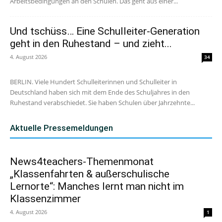
Arbeitsbedingungen an den Schulen. Das geht aus einer...
Und tschüss… Eine Schulleiter-Generation
geht in den Ruhestand – und zieht...
4. August 2026
34
BERLIN. Viele Hundert Schulleiterinnen und Schulleiter in
Deutschland haben sich mit dem Ende des Schuljahres in den
Ruhestand verabschiedet. Sie haben Schulen über Jahrzehnte...
Aktuelle Pressemeldungen
News4teachers-Themenmonat
„Klassenfahrten & außerschulische
Lernorte“: Manches lernt man nicht im
Klassenzimmer
4. August 2026
1