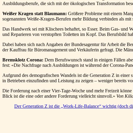
Ausbildungsberufe, die sich mit der ökologischen Transformation besc
Weißer Kragen statt Blaumann:
Größere Probleme mit einem Mange
sogenannten Weiße-Kragen-Berufen mehr Bildung verbinden als mit 
Das Handwerk sei mit Klischees behaftet, so Esser. Beim Gas- und W
und Reparieren von verstopften Toiletten im Kopf. Das Berufsbild hab
Dabei haben sich nach Angaben der Bundesagentur für Arbeit die Be
der Kauffrau für Büromanagement und Verkäuferin gefragt. Die Männ
Bremsklotz Corona:
Dem Berufswunsch stand in einigen Fällen abe
fest: «Die Nachfrage nach Ausbildungen ist während der Corona-Pand
Aufgrund des demografischen Wandels ist die Generation Z in einer s
in Betrieben einzufinden und Leistung zu zeigen – weniger bereits v
Die Forderung nach einer Vier-Tage-Woche und mehr Freizeit könne d
Blick ist die eine oder andere Forderung vielleicht sinnvoll.»
Von Kili
Der Generation Z ist die „Work-Life-Balance“ wichtig (doch di