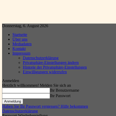
Donnerstag, 6. August 2026
Startseite
Über uns
Mediadaten
Kontakt
Impressum
Datenschutzerklärung
Privatsphäre-Einstellungen ändern
Historie der Privatsphäre-Einstellungen
Einwilligungen widerrufen
Anmelden
Herzlich willkommen! Melden Sie sich an
Ihr Benutzername
Ihr Passwort
Haben Sie Ihr Passwort vergessen? Hilfe bekommen
Datenschutzerklärung
Passwort-Wiederherstellung