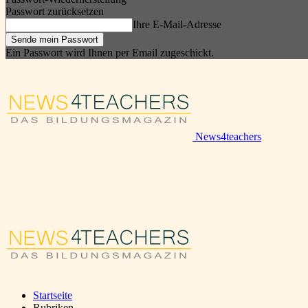
Passwort zurücksetzen
Ihre E-Mail-Adresse
Ein Passwort wird Ihnen per Email zugeschickt.
News4teachers
Startseite
Rubriken