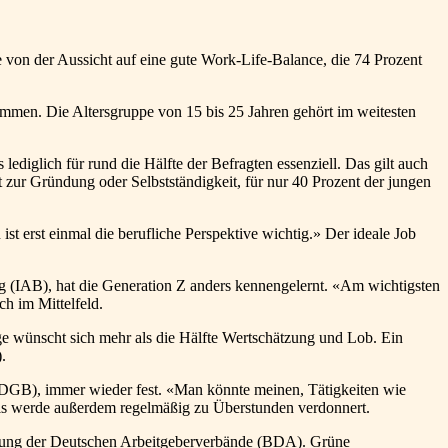
e von der Aussicht auf eine gute Work-Life-Balance, die 74 Prozent
mmen. Die Altersgruppe von 15 bis 25 Jahren gehört im weitesten
ediglich für rund die Hälfte der Befragten essenziell. Das gilt auch
 zur Gründung oder Selbstständigkeit, für nur 40 Prozent der jungen
st erst einmal die berufliche Perspektive wichtig.» Der ideale Job
ng (IAB), hat die Generation Z anders kennengelernt. «Am wichtigsten
ch im Mittelfeld.
e wünscht sich mehr als die Hälfte Wertschätzung und Lob. Ein
.
 (DGB), immer wieder fest. «Man könnte meinen, Tätigkeiten wie
zubis werde außerdem regelmäßig zu Überstunden verdonnert.
inigung der Deutschen Arbeitgeberverbände (BDA). Grüne