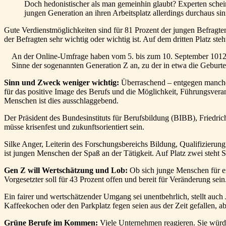
Doch hedonistischer als man gemeinhin glaubt? Experten schei
jungen Generation an ihren Arbeitsplatz allerdings durchaus sin
Gute Verdienstmöglichkeiten sind für 81 Prozent der jungen Befragten
der Befragten sehr wichtig oder wichtig ist. Auf dem dritten Platz ste
An der Online-Umfrage haben vom 5. bis zum 10. September 1012 M
Sinne der sogenannten Generation Z an, zu der in etwa die Geburt
Sinn und Zweck weniger wichtig:
Überraschend – entgegen manchen 
für das positive Image des Berufs und die Möglichkeit, Führungsvera
Menschen ist dies ausschlaggebend.
Der Präsident des Bundesinstituts für Berufsbildung (BIBB), Friedrich
müsse krisenfest und zukunftsorientiert sein.
Silke Anger, Leiterin des Forschungsbereichs Bildung, Qualifizierun
ist jungen Menschen der Spaß an der Tätigkeit. Auf Platz zwei steht S
Gen Z will Wertschätzung und Lob:
Ob sich junge Menschen für e
Vorgesetzter soll für 43 Prozent offen und bereit für Veränderung sein
Ein fairer und wertschätzender Umgang sei unentbehrlich, stellt au
Kaffeekochen oder den Parkplatz fegen seien aus der Zeit gefallen, a
Grüne Berufe im Kommen:
Viele Unternehmen reagieren. Sie würd