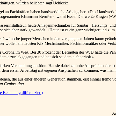
häftigen, würden beliebter, sagt Uehlecke.
l an Fachkräften haben handwerkliche Arbeitgeber: «Das Handwerk lei
sogenannten Blaumann-Berufen», warnt Esser. Der weiße Kragen («Whit
asserinstallateur, heute Anlagenmechaniker für Sanitär-, Heizungs- u
e sich aber stark gewandelt. «Heute ist es ein ganz wichtiger und zum T
rufswünsche junger Menschen in den vergangenen Jahren kaum geändert
er wollen am liebsten Kfz-Mechatroniker, Fachinformatiker oder Verk
r Corona im Weg. Bei 30 Prozent der Befragten der WJD hatte die Pan
emie zurückgegangen und hat sich seitdem nicht erholt.»
tarken Verhandlungsposition. Hat sie dabei zu hohe Ansprüche oder ist 
or dem ersten Arbeitstag mit eigenen Ansprüchen zu kommen, was man he
enen, die aus einer anderen Generation stammen, erst einmal fremd v
an Genius, dpa
e Bedeutung differenziert)
A