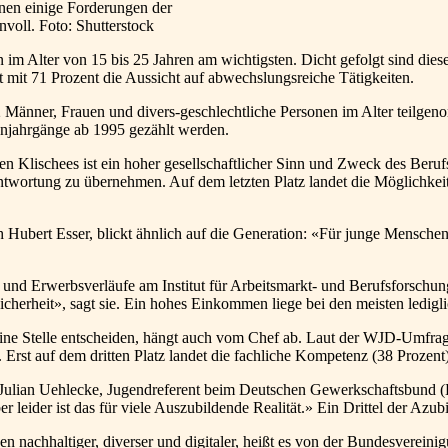
nen einige Forderungen der
nvoll. Foto: Shutterstock
 im Alter von 15 bis 25 Jahren am wichtigsten. Dicht gefolgt sind dies
ht mit 71 Prozent die Aussicht auf abwechslungsreiche Tätigkeiten.
änner, Frauen und divers-geschlechtliche Personen im Alter teilgeno
enjahrgänge ab 1995 gezählt werden.
Klischees ist ein hoher gesellschaftlicher Sinn und Zweck des Berufs l
ntwortung zu übernehmen. Auf dem letzten Platz landet die Möglichkeit
 Hubert Esser, blickt ähnlich auf die Generation: «Für junge Menschen i
g und Erwerbsverläufe am Institut für Arbeitsmarkt- und Berufsforschu
icherheit», sagt sie. Ein hohes Einkommen liege bei den meisten ledigli
ine Stelle entscheiden, hängt auch vom Chef ab. Laut der WJD-Umfrag
. Erst auf dem dritten Platz landet die fachliche Kompetenz (38 Prozent)
ch Julian Uehlecke, Jugendreferent beim Deutschen Gewerkschaftsbund
ber leider ist das für viele Auszubildende Realität.» Ein Drittel der A
en nachhaltiger, diverser und digitaler, heißt es von der Bundesvere