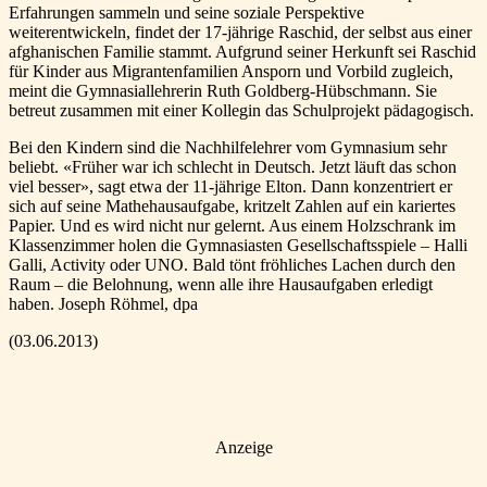
Erfahrungen sammeln und seine soziale Perspektive
weiterentwickeln, findet der 17-jährige Raschid, der selbst aus einer
afghanischen Familie stammt. Aufgrund seiner Herkunft sei Raschid
für Kinder aus Migrantenfamilien Ansporn und Vorbild zugleich,
meint die Gymnasiallehrerin Ruth Goldberg-Hübschmann. Sie
betreut zusammen mit einer Kollegin das Schulprojekt pädagogisch.
Bei den Kindern sind die Nachhilfelehrer vom Gymnasium sehr
beliebt. «Früher war ich schlecht in Deutsch. Jetzt läuft das schon
viel besser», sagt etwa der 11-jährige Elton. Dann konzentriert er
sich auf seine Mathehausaufgabe, kritzelt Zahlen auf ein kariertes
Papier. Und es wird nicht nur gelernt. Aus einem Holzschrank im
Klassenzimmer holen die Gymnasiasten Gesellschaftsspiele – Halli
Galli, Activity oder UNO. Bald tönt fröhliches Lachen durch den
Raum – die Belohnung, wenn alle ihre Hausaufgaben erledigt
haben. Joseph Röhmel, dpa
(03.06.2013)
Anzeige