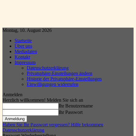
Montag, 10. August 2026
Startseite
Über uns
Mediadaten
Kontakt
Impressum
Datenschutzerklärung
Privatsphäre-Einstellungen ändern
Historie der Privatsphäre-Einstellungen
Einwilligungen widerrufen
Anmelden
Herzlich willkommen! Melden Sie sich an
Ihr Benutzername
Ihr Passwort
Haben Sie Ihr Passwort vergessen? Hilfe bekommen
Datenschutzerklärung
Passwort-Wiederherstellung