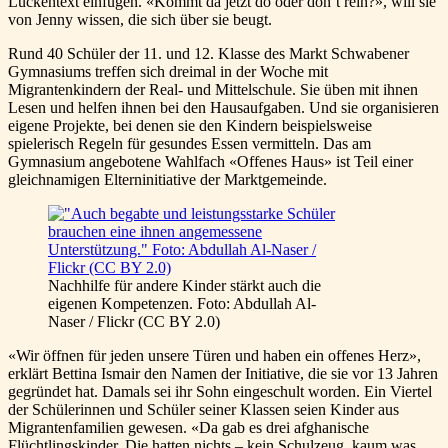
Lückentext einfügen. «Kommt da jetzt do oder don’t rein?», will sie
von Jenny wissen, die sich über sie beugt.
Rund 40 Schüler der 11. und 12. Klasse des Markt Schwabener
Gymnasiums treffen sich dreimal in der Woche mit
Migrantenkindern der Real- und Mittelschule. Sie üben mit ihnen
Lesen und helfen ihnen bei den Hausaufgaben. Und sie organisieren
eigene Projekte, bei denen sie den Kindern beispielsweise
spielerisch Regeln für gesundes Essen vermitteln. Das am
Gymnasium angebotene Wahlfach «Offenes Haus» ist Teil einer
gleichnamigen Elterninitiative der Marktgemeinde.
Nachhilfe für andere Kinder stärkt auch die
eigenen Kompetenzen. Foto: Abdullah Al-
Naser / Flickr (CC BY 2.0)
«Wir öffnen für jeden unsere Türen und haben ein offenes Herz»,
erklärt Bettina Ismair den Namen der Initiative, die sie vor 13 Jahren
gegründet hat. Damals sei ihr Sohn eingeschult worden. Ein Viertel
der Schülerinnen und Schüler seiner Klassen seien Kinder aus
Migrantenfamilien gewesen. «Da gab es drei afghanische
Flüchtlingskinder. Die hatten nichts – kein Schulzeug, kaum was