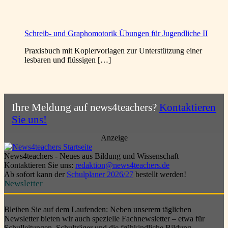
Schreib- und Graphomotorik Übungen für Jugendliche II
Praxisbuch mit Kopiervorlagen zur Unterstützung einer
lesbaren und flüssigen […]
Ihre Meldung auf news4teachers?
Kontaktieren
Sie uns!
Anzeige
News4teachers - Neues aus Bildung und Wissenschaft
Kontaktieren Sie uns:
redaktion@news4teachers.de
Ab sofort kann der
Schulplaner 2026/27
bestellt werden!
Newsletter
Bleiben Sie auf dem Laufenden: Neben unserem täglichen
Newsletter bieten wir auch spezielle Fachnewsletter – etwa für
Schulleitungen, Schulträger und die frühkindliche Bildung.