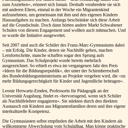
zum Anziehen», erinnert sich Ismair. Deshalb verabredete sie sich
mit anderen Eltern, einmal in der Woche ein Migrantenkind
aufzunehmen, um gemeinsam mit ihm und den eigenen Kindern
Hausaufgaben zu machen. Anfangs beschränkte sich diese Arbeit
auf die Grundschule. Doch dann hörten andere Markt Schwabener
Schulen von diesem Engagement und wollten auch mitmachen. Und
so wurde die Initiative ausgeweitet.
Seit 2007 sind auch die Schüler des Franz-Marc-Gymnasiums dabei
– mit Erfolg. Die Kinder, denen sie Nachhilfe geben, machen
Lernfortschritte, manche schaffen sogar den Sprung aufs
Gymnasium. Das Schulprojekt wurde bereits mehrfach
ausgezeichnet. So erhielt es etwa im vergangenen Jahr den Preis
«Ideen für die Bildungsrepublik», der unter der Schirmherrschaft
des Bundesbildungsministeriums an Projekte vergeben wird, die «zu
mehr Bildungsgerechtigkeit für Kinder und Jugendliche beitragen».
Leonie Herwartz-Emden, Professorin für Pädagogik an der
Universität Augsburg, findet es «hervorragend, wenn sich Schüler
als Nachhilfelehrer engagieren». Sie stärkten durch den direkten
Austausch mit Kindern aus Migrantenfamilien deren und ihre eigene
interkulturelle Kompetenz.
Die Gymnasiasten selbst empfinden die Arbeit mit den Kindern als
willkommene Abwechslung vom Schulalltag. Man könne praktische