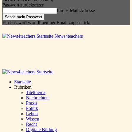
Passwort zurücksetzen
Ihre E-Mail-Adresse
Ein Passwort wird Ihnen per Email zugeschickt.
News4teachers
Startseite
Rubriken
Titelthema
Nachrichten
Praxis
Politik
Leben
Wissen
Recht
Digitale Bildung