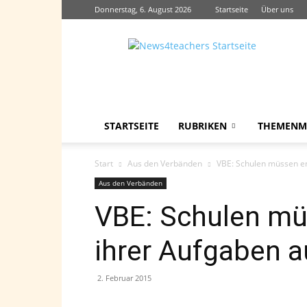
Donnerstag, 6. August 2026
Startseite
Über uns
News4teachers
STARTSEITE
RUBRIKEN
THEMENM
Start
Aus den Verbänden
VBE: Schulen müssen e
Aus den Verbänden
VBE: Schulen mü
ihrer Aufgaben 
2. Februar 2015