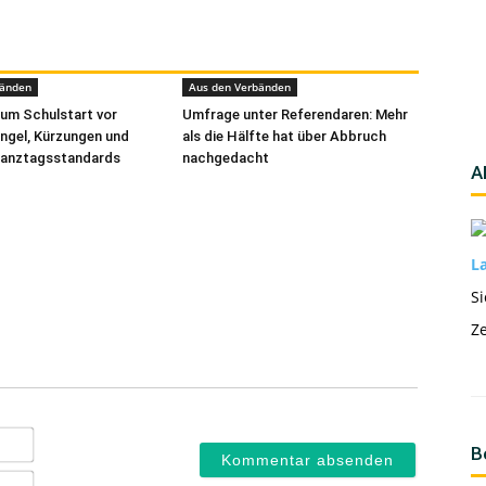
bänden
Aus den Verbänden
um Schulstart vor
Umfrage unter Referendaren: Mehr
ngel, Kürzungen und
als die Hälfte hat über Abbruch
Ganztagsstandards
nachgedacht
A
La
Si
Ze
Name*
B
E-