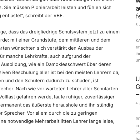
w
 Sie müssen Pionierarbeit leisten und fühlen sich
a
entlastet“, schreibt der VBE.
f
5.
, dass das dreigliedrige Schulsystem jetzt zu einem
de: mit einer Grundstufe, dem mittleren und dem
KA
er
arten wünschten sich verstärkt den Ausbau der
ih
 für manche Lehrkräfte, auch aufgrund der
un
 Ausbildung, wie ein Damoklesschwert über deren
siven Beschulung aller ist bei den meisten Lehrern da,
U
en und den Schülern dadurch zu schaden, ist
G
echer. Nach wie vor warteten Lehrer aller Schularten
–
 Volllast gefahren werde, laufe ruhiger, zuverlässiger
4.
 permanent das äußerste heraushole und ihn ständig
r Sprecher. Vor allem durch die zu geringen
BE
e notwendige Mehrarbeit litten Lehrer lange leise,
in
Sc
ha