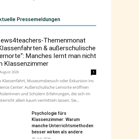
ktuelle Pressemeldungen
ews4teachers-Themenmonat
Klassenfahrten & außerschulische
ernorte“: Manches lernt man nicht
m Klassenzimmer
 August 2026
1
 Klassenfahrt, Museumsbesuch oder Exkursion ins
ience Center: Außerschulische Lernorte eröffnen
hülerinnen und Schülern Erfahrungen, die sich im
terricht allein kaum vermitteln lassen. Sie...
Psychologie fürs
Klassenzimmer: Warum
manche Unterrichtsmethoden
besser wirken als andere
30. Juli 2026