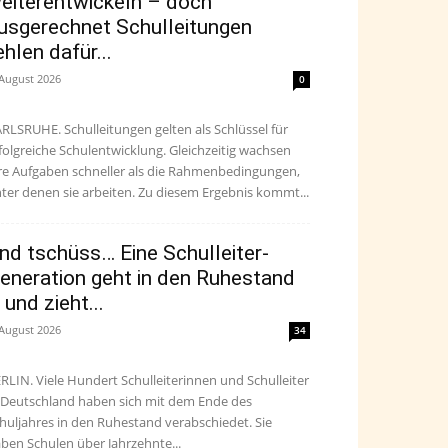
eiterentwickeln – doch
usgerechnet Schulleitungen
ehlen dafür...
 August 2026
0
RLSRUHE. Schulleitungen gelten als Schlüssel für
folgreiche Schulentwicklung. Gleichzeitig wachsen
re Aufgaben schneller als die Rahmenbedingungen,
ter denen sie arbeiten. Zu diesem Ergebnis kommt...
nd tschüss… Eine Schulleiter-
eneration geht in den Ruhestand
 und zieht...
 August 2026
34
RLIN. Viele Hundert Schulleiterinnen und Schulleiter
 Deutschland haben sich mit dem Ende des
huljahres in den Ruhestand verabschiedet. Sie
ben Schulen über Jahrzehnte...