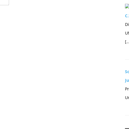
Mail*
C.
Di
U
[…
S
Ju
Pr
Un