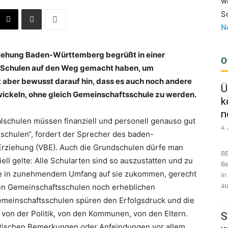
w
S
N
iehung Baden-Württemberg begrüßt in einer
O
re Schulen auf den Weg gemacht haben, um
 aber bewusst darauf hin, dass es auch noch andere
Ü
ntwickeln, ohne gleich Gemeinschaftsschule zu werden.
k
n
lschulen müssen finanziell und personell genauso gut
4.
schulen“, fordert der Sprecher des baden-
rziehung (VBE). Auch die Grundschulen dürfe man
BE
iell gelte: Alle Schularten sind so auszustatten und zu
Be
ie in zunehmendem Umfang auf sie zukommen, gerecht
in
au
den Gemeinschaftsschulen noch erheblichen
emeinschaftsschulen spüren den Erfolgsdruck und die
 von der Politik, von den Kommunen, von den Eltern.
S
kritischen Bemerkungen oder Anfeindungen vor allem