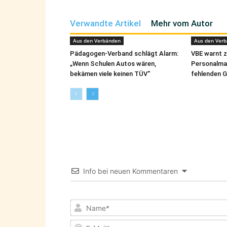
Verwandte Artikel
Mehr vom Autor
Aus den Verbänden
Aus den Ver
Pädagogen-Verband schlägt Alarm:
VBE warnt z
„Wenn Schulen Autos wären,
Personalma
bekämen viele keinen TÜV“
fehlenden 
Info bei neuen Kommentaren