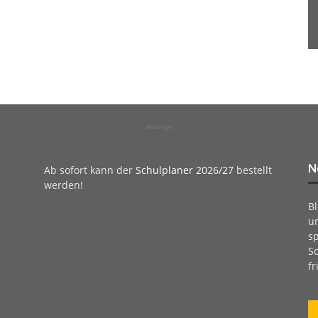
Anzeige
N
Ab sofort kann der
Schulplaner 2026/27
bestellt
werden!
B
u
sp
Sc
fr