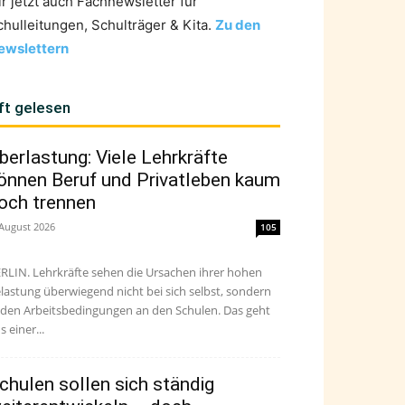
ir jetzt auch Fachnewsletter für
chulleitungen, Schulträger & Kita.
Zu den
ewslettern
ft gelesen
berlastung: Viele Lehrkräfte
önnen Beruf und Privatleben kaum
och trennen
 August 2026
105
RLIN. Lehrkräfte sehen die Ursachen ihrer hohen
lastung überwiegend nicht bei sich selbst, sondern
 den Arbeitsbedingungen an den Schulen. Das geht
s einer...
chulen sollen sich ständig