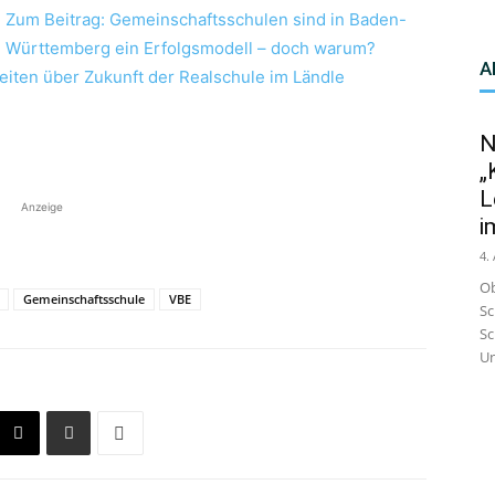
Zum Beitrag: Gemeinschaftsschulen sind in Baden-
Württemberg ein Erfolgsmodell – doch warum?
A
eiten über Zukunft der Realschule im Ländle
N
„
L
Anzeige
i
4.
Ob
Gemeinschaftsschule
VBE
Sc
Sc
Un