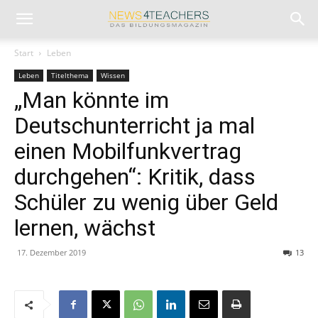
Start
Leben
Leben
Titelthema
Wissen
„Man könnte im
Deutschunterricht ja mal
einen Mobilfunkvertrag
durchgehen“: Kritik, dass
Schüler zu wenig über Geld
lernen, wächst
17. Dezember 2019
13