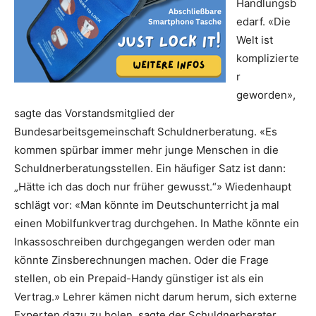
Handlungsb
edarf. «Die
Welt ist
komplizierte
r
geworden»,
sagte das Vorstandsmitglied der
Bundesarbeitsgemeinschaft Schuldnerberatung. «Es
kommen spürbar immer mehr junge Menschen in die
Schuldnerberatungsstellen. Ein häufiger Satz ist dann:
„Hätte ich das doch nur früher gewusst.“» Wiedenhaupt
schlägt vor: «Man könnte im Deutschunterricht ja mal
einen Mobilfunkvertrag durchgehen. In Mathe könnte ein
Inkassoschreiben durchgegangen werden oder man
könnte Zinsberechnungen machen. Oder die Frage
stellen, ob ein Prepaid-Handy günstiger ist als ein
Vertrag.» Lehrer kämen nicht darum herum, sich externe
Experten dazu zu holen, sagte der Schuldnerberater.