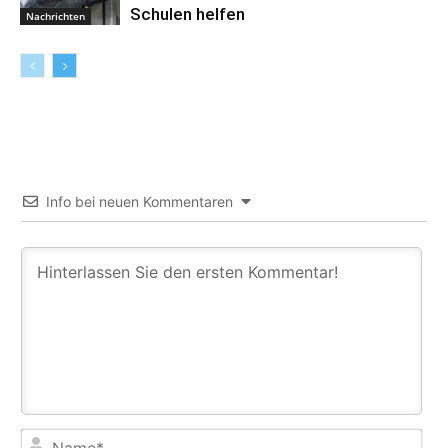
Schulen helfen
Nachrichten
Info bei neuen Kommentaren
Na