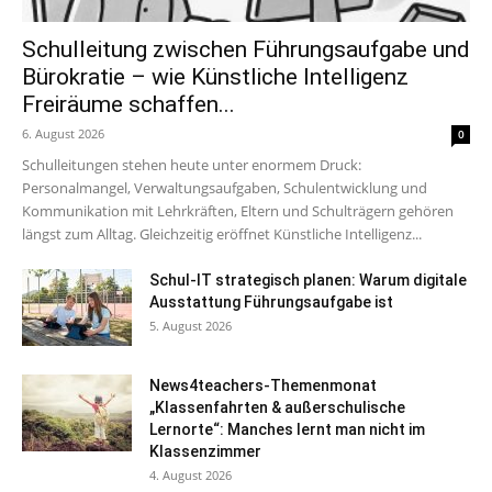
Schulleitung zwischen Führungsaufgabe und
Bürokratie – wie Künstliche Intelligenz
Freiräume schaffen...
6. August 2026
0
Schulleitungen stehen heute unter enormem Druck:
Personalmangel, Verwaltungsaufgaben, Schulentwicklung und
Kommunikation mit Lehrkräften, Eltern und Schulträgern gehören
längst zum Alltag. Gleichzeitig eröffnet Künstliche Intelligenz...
Schul-IT strategisch planen: Warum digitale
Ausstattung Führungsaufgabe ist
5. August 2026
News4teachers-Themenmonat
„Klassenfahrten & außerschulische
Lernorte“: Manches lernt man nicht im
Klassenzimmer
4. August 2026