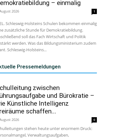
emokratiebildung – einmalig
 August 2026
1
EL. Schleswig-Holsteins Schulen bekommen einmalig
ne zusätzliche Stunde für Demokratiebildung.
schließend soll das Fach Wirtschaft und Politik
stärkt werden. Was das Bildungsministerium zudem
ant. Schleswig-Holsteins...
ktuelle Pressemeldungen
chulleitung zwischen
ührungsaufgabe und Bürokratie –
ie Künstliche Intelligenz
reiräume schaffen...
 August 2026
0
hulleitungen stehen heute unter enormem Druck:
rsonalmangel, Verwaltungsaufgaben,