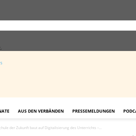
.
rs
NATE
AUS DEN VERBÄNDEN
PRESSEMELDUNGEN
PODC
hule der Zukunft baut auf Digitalisierung des Unterrichts –...