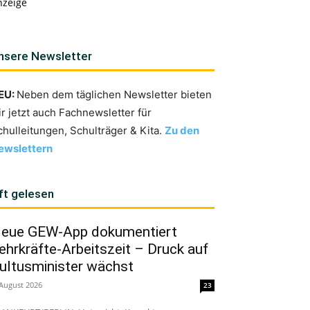
nzeige
nsere Newsletter
EU:
Neben dem täglichen Newsletter bieten
ir jetzt auch Fachnewsletter für
chulleitungen, Schulträger & Kita.
Zu den
ewslettern
ft gelesen
eue GEW-App dokumentiert
ehrkräfte-Arbeitszeit – Druck auf
ultusminister wächst
 August 2026
23