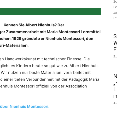
Sc
Le
zu
In
Kennen Sie Albert Nienhuis? Der
ger Zusammenarbeit mit Maria Montessori Lernmittel
S
rachen. 1929 gründete er Nienhuis Montessori, den
W
ri-Materialien.
F
5.
en Handwerkskunst mit technischer Finesse. Die
licht es Kindern heute so gut wie zu Albert Nienhuis
 Wir nutzen nur beste Materialien, verarbeitet mit
N
und einer tiefen Verbundenheit mit der Pädagogik Maria
„
ienhuis Montessori offiziell von der Association
L
i
4.
über Nienhuis Montessori.