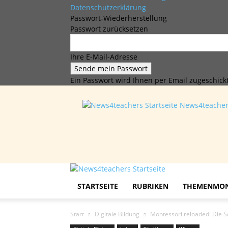
Datenschutzerklärung
Passwort-Wiederherstellung
Passwort zurücksetzen
Ihre E-Mail-Adresse
Ein Passwort wird Ihnen per Email zugeschickt
News4teache
STARTSEITE
RUBRIKEN
THEMENMO
Start
Digitale Bildung
Montessori reloaded: Die Sc