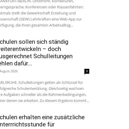
ANKFURT/BERLIN. Unterricht, Korrekturen,
terngespräche, Konferenzen oder Klassenfahrten:
stmals stellt die Gewerkschaft Erziehung und
ssenschaft (GEW) Lehrkräften eine Web-App zur
rfügung, die ihren gesamten Arbeitsalltag...
chulen sollen sich ständig
eiterentwickeln – doch
usgerechnet Schulleitungen
ehlen dafür...
 August 2026
9
RLSRUHE. Schulleitungen gelten als Schlüssel für
folgreiche Schulentwicklung. Gleichzeitig wachsen
re Aufgaben schneller als die Rahmenbedingungen,
ter denen sie arbeiten. Zu diesem Ergebnis kommt...
chulen erhalten eine zusätzliche
nterrrichtsstunde für