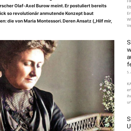
FR
scher Olaf-Axel Burow meint. Er postuliert bereits
El
Blick so revolutionär anmutende Konzept baut
Er
Wi
ien: die von Maria Montessori. Deren Ansatz („Hilf mir,
Ve
S
w
a
f
5.
KA
er
ih
un
S
U