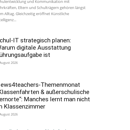
hulentwicklung und Kommunikation mit
hrkräften, Eltern und Schulträgern gehören längst
m Alltag. Gleichzeitig eröffnet Künstliche
telligenz...
chul-IT strategisch planen:
arum digitale Ausstattung
ührungsaufgabe ist
 August 2026
ews4teachers-Themenmonat
Klassenfahrten & außerschulische
ernorte“: Manches lernt man nicht
m Klassenzimmer
 August 2026