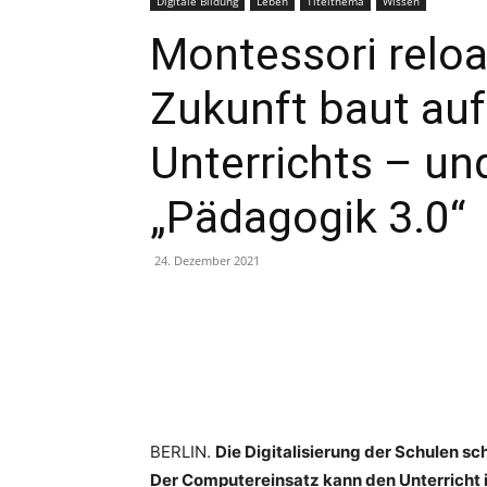
Digitale Bildung
Leben
Titelthema
Wissen
Montessori reloa
Zukunft baut auf
Unterrichts – un
„Pädagogik 3.0“
24. Dezember 2021
Teilen
BERLIN.
Die Digitalisierung der Schulen sch
Der Computereinsatz kann den Unterricht 