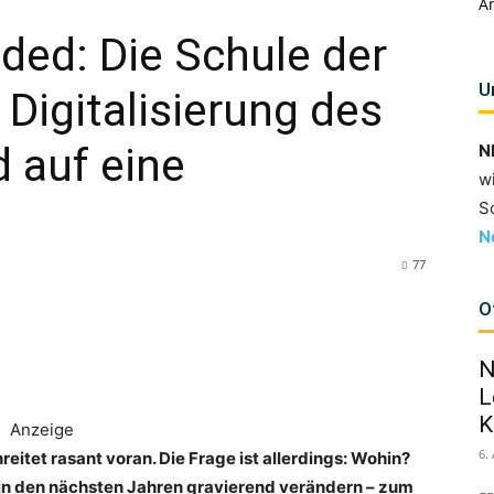
A
ded: Die Schule der
U
 Digitalisierung des
d auf eine
N
w
S
N
77
O
N
L
K
Anzeige
6.
reitet rasant voran. Die Frage ist allerdings: Wohin?
in den nächsten Jahren gravierend verändern – zum