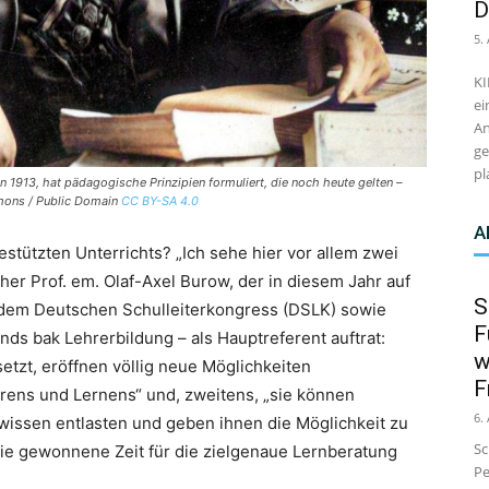
D
5.
KI
ei
An
ge
pl
on 1913, hat pädagogische Prinzipien formuliert, die noch heute gelten –
ons / Public Domain
CC BY-SA 4.0
A
stützten Unterrichts? „Ich sehe hier vor allem zwei
cher Prof. em. Olaf-Axel Burow, der in diesem Jahr auf
S
 dem Deutschen Schulleiterkongress (DSLK) sowie
F
s bak Lehrerbildung – als Hauptreferent auftrat:
w
etzt, eröffnen völlig neue Möglichkeiten
F
ens und Lernens“ und, zweitens, „sie können
6.
wissen entlasten und geben ihnen die Möglichkeit zu
Sc
e gewonnene Zeit für die zielgenaue Lernberatung
Pe