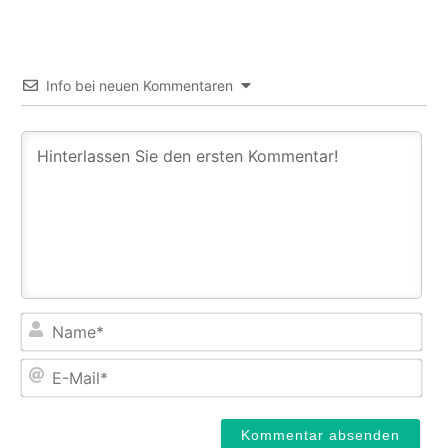
Info bei neuen Kommentaren
Na
E-
Mail