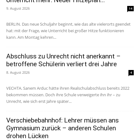
Unterricht mehr: Neuer Hitzeplan...
9. August 2026
14
BERLIN. Das neue Schuljahr beginnt, wie das alte vielerorts geendet
hat: mit der Frage, wie Unterricht bei großer Hitze funktionieren
kann. Am Montag kehren...
Abschluss zu Unrecht nicht anerkannt –
betroffene Schülerin verliert drei Jahre
8. August 2026
4
VECHTA. Sanem Arduc hätte ihren Realschulabschluss bereits 2022
bekommen müssen. Doch ihre Schule verweigerte ihn ihr – zu
Unrecht, wie sich erst Jahre später...
Verschiebebahnhof: Lehrer müssen ans
Gymnasium zurück – anderen Schulen
drohen Lücken