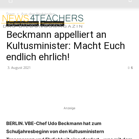
Start
Aus den Verbänden
Aus den Verbänden
Tagesthemen
Beckmann appelliert an
Kultusminister: Macht Euch
endlich ehrlich!
3. August 2021
6
Anzeige
BERLIN. VBE-Chef Udo Beckmann hat zum
Schuljahresbeginn von den Kultusministern