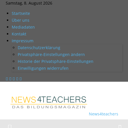
Samstag, 8. August 2026
Startseite
Über uns
Mediadaten
Kontakt
Impressum
Datenschutzerklärung
Privatsphäre-Einstellungen ändern
Historie der Privatsphäre-Einstellungen
Einwilligungen widerrufen
News4teachers