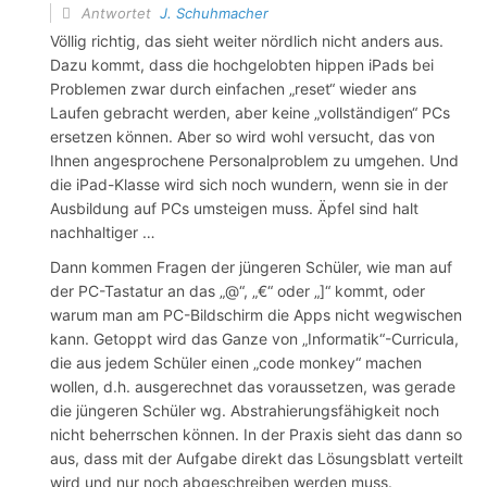
Antwortet
J. Schuhmacher
Völlig richtig, das sieht weiter nördlich nicht anders aus.
Dazu kommt, dass die hochgelobten hippen iPads bei
Problemen zwar durch einfachen „reset“ wieder ans
Laufen gebracht werden, aber keine „vollständigen“ PCs
ersetzen können. Aber so wird wohl versucht, das von
Ihnen angesprochene Personalproblem zu umgehen. Und
die iPad-Klasse wird sich noch wundern, wenn sie in der
Ausbildung auf PCs umsteigen muss. Äpfel sind halt
nachhaltiger …
Dann kommen Fragen der jüngeren Schüler, wie man auf
der PC-Tastatur an das „@“, „€“ oder „]“ kommt, oder
warum man am PC-Bildschirm die Apps nicht wegwischen
kann. Getoppt wird das Ganze von „Informatik“-Curricula,
die aus jedem Schüler einen „code monkey“ machen
wollen, d.h. ausgerechnet das voraussetzen, was gerade
die jüngeren Schüler wg. Abstrahierungsfähigkeit noch
nicht beherrschen können. In der Praxis sieht das dann so
aus, dass mit der Aufgabe direkt das Lösungsblatt verteilt
wird und nur noch abgeschreiben werden muss.