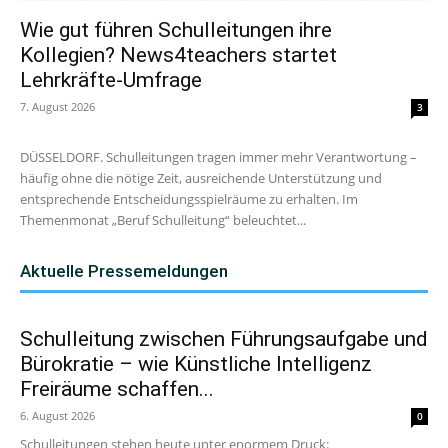
Wie gut führen Schulleitungen ihre
Kollegien? News4teachers startet
Lehrkräfte-Umfrage
7. August 2026
3
DÜSSELDORF. Schulleitungen tragen immer mehr Verantwortung –
häufig ohne die nötige Zeit, ausreichende Unterstützung und
entsprechende Entscheidungsspielräume zu erhalten. Im
Themenmonat „Beruf Schulleitung“ beleuchtet...
Aktuelle Pressemeldungen
Schulleitung zwischen Führungsaufgabe und
Bürokratie – wie Künstliche Intelligenz
Freiräume schaffen...
6. August 2026
0
Schulleitungen stehen heute unter enormem Druck: