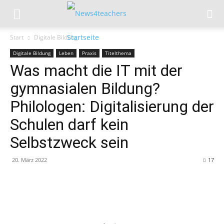
Start
Digitale Bildung
Digitale Bildung
Leben
Praxis
Titelthema
Was macht die IT mit der
gymnasialen Bildung?
Philologen: Digitalisierung der
Schulen darf kein
Selbstzweck sein
20. März 2022
17