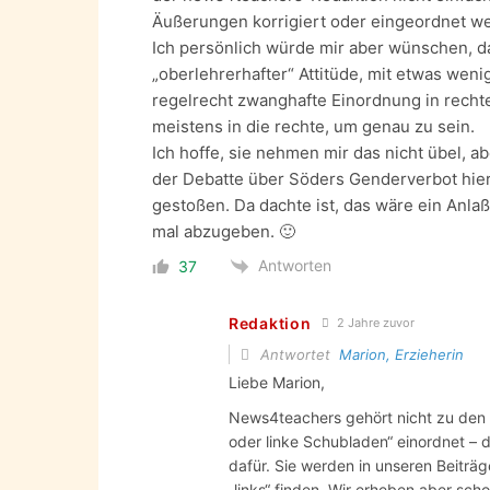
Äußerungen korrigiert oder eingeordnet w
Ich persönlich würde mir aber wünschen, d
„oberlehrerhafter“ Attitüde, mit etwas wen
regelrecht zwanghafte Einordnung in rechte
meistens in die rechte, um genau zu sein.
Ich hoffe, sie nehmen mir das nicht übel, a
der Debatte über Söders Genderverbot hier
gestoßen. Da dachte ist, das wäre ein Anlaß
mal abzugeben. 🙂
Antworten
37
Redaktion
2 Jahre zuvor
Antwortet
Marion, Erzieherin
Liebe Marion,
News4teachers gehört nicht zu den 
oder linke Schubladen“ einordnet – d
dafür. Sie werden in unseren Beiträ
„links“ finden. Wir erheben aber sc