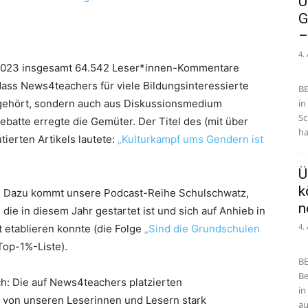
U
G
–
4.
 2023 insgesamt 64.542 Leser*innen-Kommentare
, dass News4teachers für viele Bildungsinteressierte
BE
e gehört, sondern auch aus Diskussionsmedium
in
Sc
batte erregte die Gemüter. Der Titel des (mit über
ha
ierten Artikels lautete:
„Kulturkampf ums Gendern ist
Ü
k
Dazu kommt unsere Podcast-Reihe Schulschwatz,
n
die in diesem Jahr gestartet ist und sich auf Anhieb in
4.
 etablieren konnte (die Folge
„Sind die Grundschulen
Top-1%-Liste).
BE
Be
h: Die auf News4teachers platzierten
in
 von unseren Leserinnen und Lesern stark
au