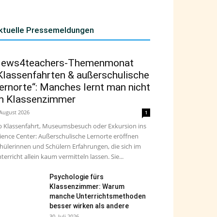
ktuelle Pressemeldungen
ews4teachers-Themenmonat
Klassenfahrten & außerschulische
ernorte“: Manches lernt man nicht
m Klassenzimmer
 August 2026
1
 Klassenfahrt, Museumsbesuch oder Exkursion ins
ience Center: Außerschulische Lernorte eröffnen
hülerinnen und Schülern Erfahrungen, die sich im
terricht allein kaum vermitteln lassen. Sie...
Psychologie fürs
Klassenzimmer: Warum
manche Unterrichtsmethoden
besser wirken als andere
30. Juli 2026