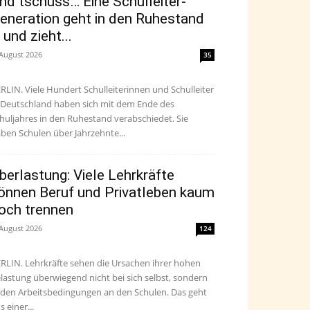
nd tschüss… Eine Schulleiter-
eneration geht in den Ruhestand
 und zieht...
 August 2026
35
RLIN. Viele Hundert Schulleiterinnen und Schulleiter
 Deutschland haben sich mit dem Ende des
huljahres in den Ruhestand verabschiedet. Sie
ben Schulen über Jahrzehnte...
berlastung: Viele Lehrkräfte
önnen Beruf und Privatleben kaum
och trennen
 August 2026
124
RLIN. Lehrkräfte sehen die Ursachen ihrer hohen
lastung überwiegend nicht bei sich selbst, sondern
 den Arbeitsbedingungen an den Schulen. Das geht
s einer...