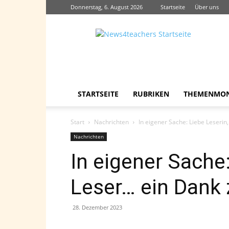
Donnerstag, 6. August 2026
Startseite
Über uns
News4teachers
STARTSEITE
RUBRIKEN
THEMENMO
Start
Nachrichten
In eigener Sache: Liebe Leserin
Nachrichten
In eigener Sache:
Leser… ein Dank
28. Dezember 2023