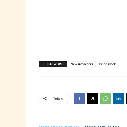
SCHLAGWORTE
News4teachers
Priboschek
Teilen