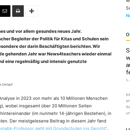
w
S
N
es und vor allem gesundes neues Jahr.
O
her Begleiter der Politik für Kitas und Schulen sein
esondere der darin Beschäftigten berichten. Wir
S
Ende gehenden Jahr war News4teachers wieder einmal
w
and eine regelmäßig und intensiv genutzte
a
f
5.
a Umlauf
KA
nalyse in 2023 von mehr als 10 Millionen Menschen
er
g), wobei insgesamt über 20 Millionen Seiten
ih
un
r hintereinander (im nunmehr 14-jährigen Bestehen), in
en. Der meistgelesene Beitrag in diesem Jahr fand
matik-Professor geht mit Grundschulen ins Gericht“
.