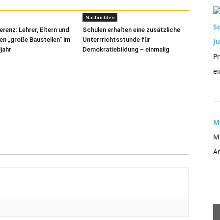
Nachrichten
S
renz: Lehrer, Eltern und
Schulen erhalten eine zusätzliche
en „große Baustellen“ im
Unterrrichtsstunde für
J
jahr
Demokratiebildung – einmalig
Pr
ei
Mu
Mi
An