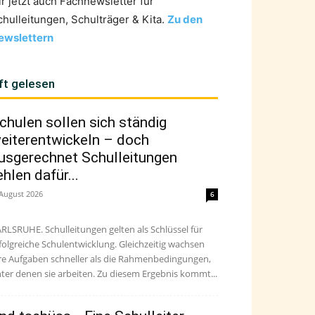
ir jetzt auch Fachnewsletter für
chulleitungen, Schulträger & Kita.
Zu den
ewslettern
ft gelesen
chulen sollen sich ständig
eiterentwickeln – doch
usgerechnet Schulleitungen
ehlen dafür...
 August 2026
6
RLSRUHE. Schulleitungen gelten als Schlüssel für
folgreiche Schulentwicklung. Gleichzeitig wachsen
re Aufgaben schneller als die Rahmenbedingungen,
ter denen sie arbeiten. Zu diesem Ergebnis kommt...