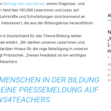
in
Beitrag vom Lernserver
, einem Diagnose- und
r fand fast 100.000 Leserinnen und Leser auf
A
 Lehrkräfte und Schulleitungen sind brennend an
interessiert, die aus der Bildungskrise herausführen.
N
 in Deutschland für das Thema Bildung weiter
„
hek erklärt. „Wir danken unseren Leserinnen und
L
darüber hinaus für die rege Beteiligung in unseren
i
t Priboschek. „Dieses Feedback ist ein wichtiges
4.
4teachers
Ob
Sc
Sc
, MENSCHEN IN DER BILDUNG
Un
 EINE PRESSEMELDUNG AUF
WS4TEACHERS