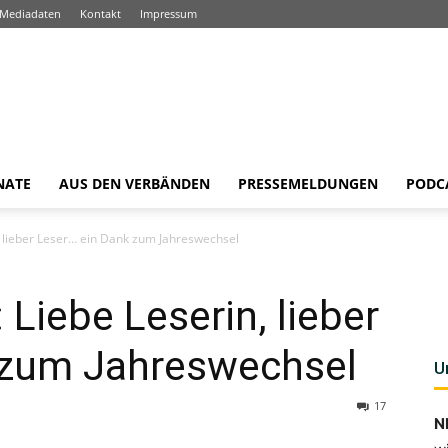
Mediadaten
Kontakt
Impressum
NATE
AUS DEN VERBÄNDEN
PRESSEMELDUNGEN
PODC
, lieber Leser… ein Dank zum Jahreswechsel
 Liebe Leserin, lieber
 zum Jahreswechsel
U
17
N