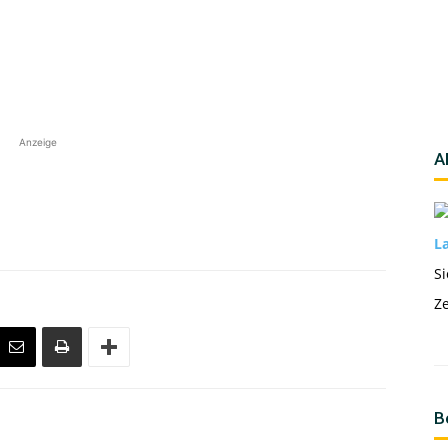
Anzeige
A
La
Si
Ze
B