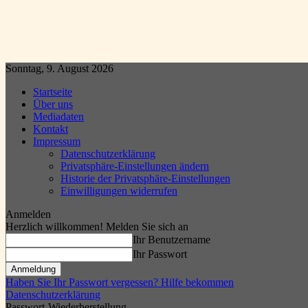
Sonntag, 9. August 2026
Startseite
Über uns
Mediadaten
Kontakt
Impressum
Datenschutzerklärung
Privatsphäre-Einstellungen ändern
Historie der Privatsphäre-Einstellungen
Einwilligungen widerrufen
Anmelden
Herzlich willkommen! Melden Sie sich an
Ihr Benutzername
Ihr Passwort
Haben Sie Ihr Passwort vergessen? Hilfe bekommen
Datenschutzerklärung
Passwort-Wiederherstellung