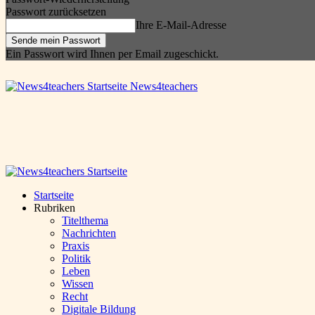
Passwort zurücksetzen
Ihre E-Mail-Adresse
Ein Passwort wird Ihnen per Email zugeschickt.
News4teachers
Startseite
Rubriken
Titelthema
Nachrichten
Praxis
Politik
Leben
Wissen
Recht
Digitale Bildung