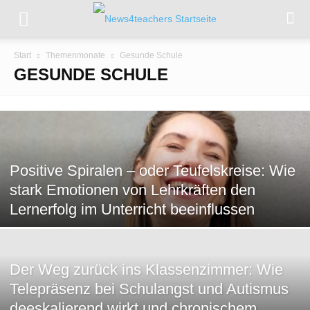
Start
Themenmonate
Gesunde Schule
GESUNDE SCHULE
Positive Spiralen – oder Teufelskreise: Wie
stark Emotionen von Lehrkräften den
Lernerfolg im Unterricht beeinflussen
Der Weg zurück ins Klassenzimmer: Wie
Telepräsenz bei Schulangst und Autismus
deeskalierend wirkt und chronischem