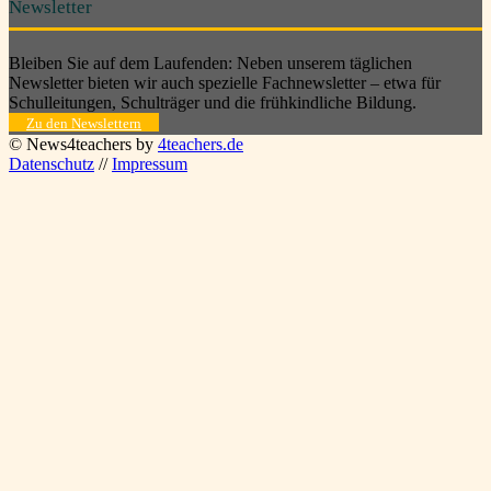
Newsletter
Bleiben Sie auf dem Laufenden: Neben unserem täglichen
Newsletter bieten wir auch spezielle Fachnewsletter – etwa für
Schulleitungen, Schulträger und die frühkindliche Bildung.
Zu den Newslettern
© News4teachers by
4teachers.de
Datenschutz
//
Impressum