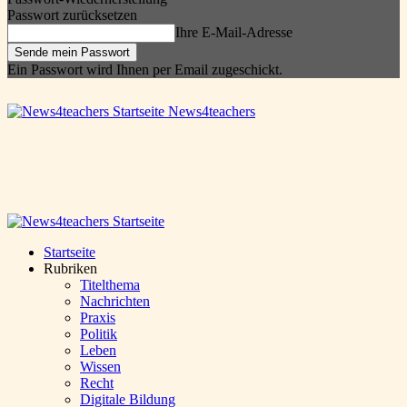
Passwort zurücksetzen
Ihre E-Mail-Adresse
Ein Passwort wird Ihnen per Email zugeschickt.
News4teachers
Startseite
Rubriken
Titelthema
Nachrichten
Praxis
Politik
Leben
Wissen
Recht
Digitale Bildung