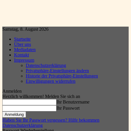
Samstag, 8. August 2026
Startseite
Über uns
Mediadaten
Kontakt
Impressum
Datenschutzerklärung
Privatsphäre-Einstellungen ändern
Historie der Privatsphäre-Einstellungen
Einwilligungen widerrufen
Anmelden
Herzlich willkommen! Melden Sie sich an
Ihr Benutzername
Ihr Passwort
Haben Sie Ihr Passwort vergessen? Hilfe bekommen
Datenschutzerklärung
Passwort-Wiederherstellung