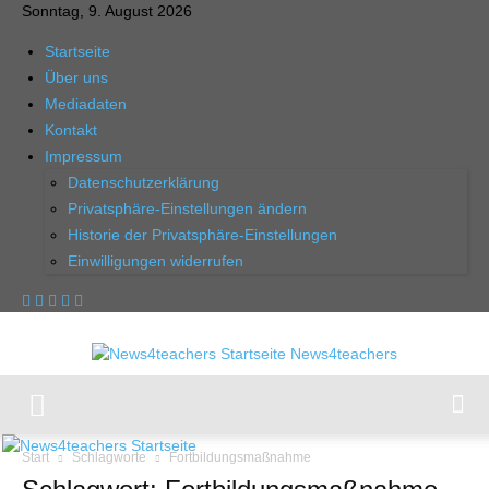
Sonntag, 9. August 2026
Startseite
Über uns
Mediadaten
Kontakt
Impressum
Datenschutzerklärung
Privatsphäre-Einstellungen ändern
Historie der Privatsphäre-Einstellungen
Einwilligungen widerrufen
News4teachers
Start
Schlagworte
Fortbildungsmaßnahme