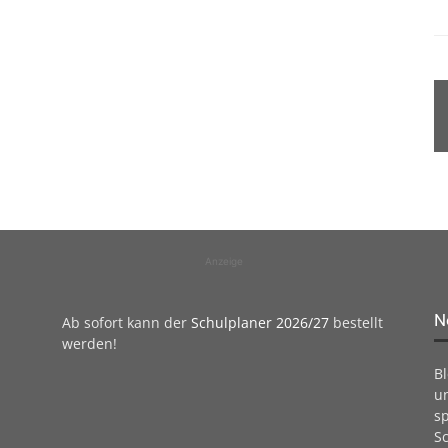
Anzeige
N
Ab sofort kann der
Schulplaner 2026/27
bestellt
werden!
B
u
sp
Sc