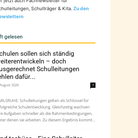
ir jetzt auch Fachnewsletter für
chulleitungen, Schulträger & Kita.
Zu den
ewslettern
ft gelesen
chulen sollen sich ständig
eiterentwickeln – doch
usgerechnet Schulleitungen
ehlen dafür...
 August 2026
7
RLSRUHE. Schulleitungen gelten als Schlüssel für
folgreiche Schulentwicklung. Gleichzeitig wachsen
re Aufgaben schneller als die Rahmenbedingungen,
ter denen sie arbeiten. Zu diesem Ergebnis kommt...