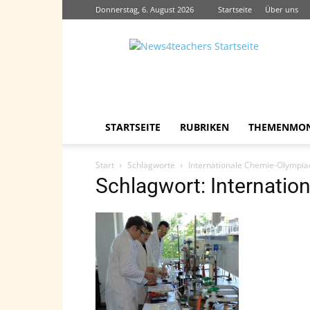
Donnerstag, 6. August 2026
Startseite
Über uns
News4teachers
STARTSEITE
RUBRIKEN
THEMENMO
Start
Schlagworte
Internationale Chemie-Olympia
Schlagwort: Internati