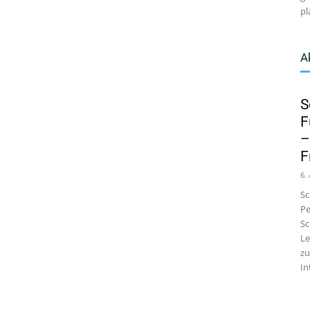
pl
A
S
F
–
F
6.
Sc
Pe
Sc
Le
zu
In