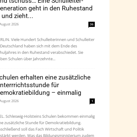
nd tschüss… Eine Schulleiter-
eneration geht in den Ruhestand
 und zieht...
 August 2026
36
RLIN. Viele Hundert Schulleiterinnen und Schulleiter
 Deutschland haben sich mit dem Ende des
huljahres in den Ruhestand verabschiedet. Sie
ben Schulen über Jahrzehnte...
chulen erhalten eine zusätzliche
nterrrichtsstunde für
emokratiebildung – einmalig
 August 2026
1
EL. Schleswig-Holsteins Schulen bekommen einmalig
ne zusätzliche Stunde für Demokratiebildung.
schließend soll das Fach Wirtschaft und Politik
stärkt werden. Was das Bildungsministerium zudem