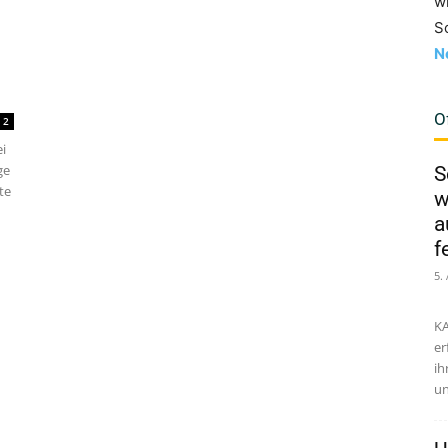
w
S
N
O
2
ei
ge
S
te
w
a
f
5.
KA
er
ih
un