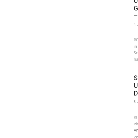
U
G
–
4.
BE
in
Sc
ha
S
U
D
5.
KI
ei
An
ge