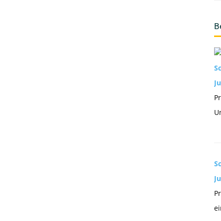
B
S
Ju
Pr
Un
S
J
Pr
ei