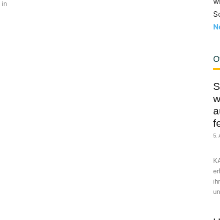
w
 in
S
N
O
S
w
a
f
5.
KA
er
ih
un