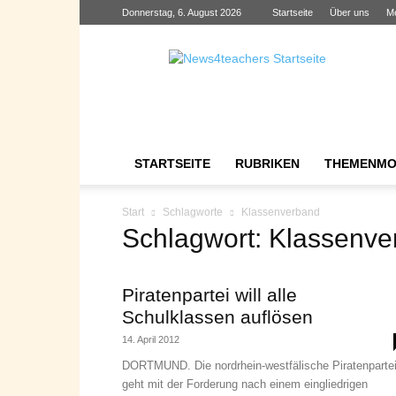
Donnerstag, 6. August 2026
Startseite
Über uns
M
News4teachers
STARTSEITE
RUBRIKEN
THEMENMO
Start
Schlagworte
Klassenverband
Schlagwort: Klassenv
Piratenpartei will alle
Schulklassen auflösen
14. April 2012
DORTMUND. Die nordrhein-westfälische Piratenparte
geht mit der Forderung nach einem eingliedrigen