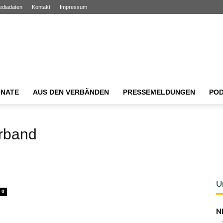
ediadaten
Kontakt
Impressum
NATE
AUS DEN VERBÄNDEN
PRESSEMELDUNGEN
PO
erband
U
0
i
N