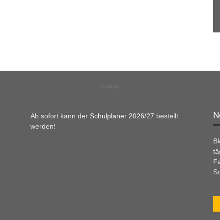
Anzeige
N
Ab sofort kann der
Schulplaner 2026/27
bestellt
werden!
B
tä
Fa
Sc