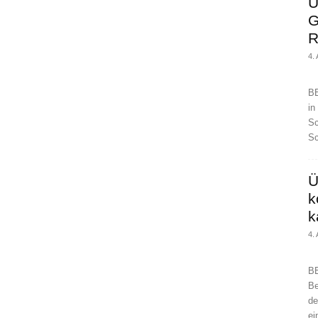
U
G
R
4.
BE
in
Sc
Sc
Ü
k
k
4.
BE
Be
de
ei