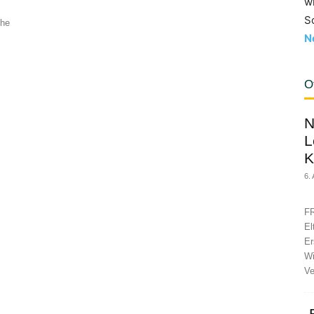
w
S
che
N
O
N
L
K
6.
FR
El
Er
Wi
Ve
„