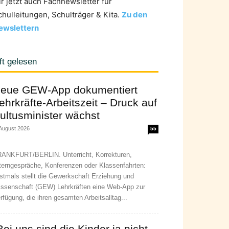
ir jetzt auch Fachnewsletter für
chulleitungen, Schulträger & Kita.
Zu den
ewslettern
ft gelesen
eue GEW-App dokumentiert
ehrkräfte-Arbeitszeit – Druck auf
ultusminister wächst
 August 2026
55
ANKFURT/BERLIN. Unterricht, Korrekturen,
terngespräche, Konferenzen oder Klassenfahrten:
stmals stellt die Gewerkschaft Erziehung und
ssenschaft (GEW) Lehrkräften eine Web-App zur
rfügung, die ihren gesamten Arbeitsalltag...
Bei uns sind die Kinder ja nicht