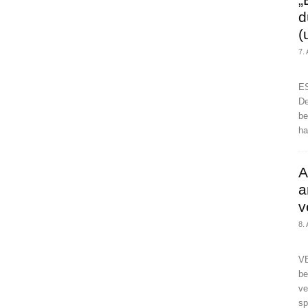
d
(
7.
ES
De
be
ha
A
a
v
8.
VE
be
ve
sp