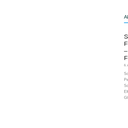
A
S
F
–
F
6.
Sc
Pe
Sc
El
Gl