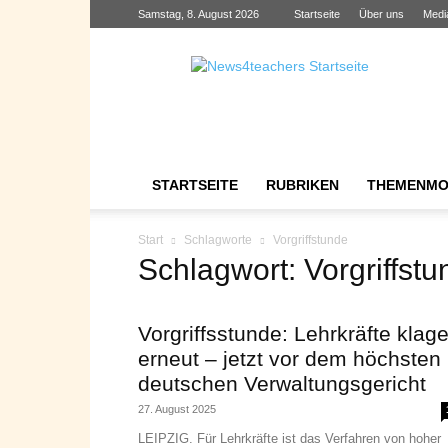
Samstag, 8. August 2026
Startseite
Über uns
Medi
News4teachers
STARTSEITE
RUBRIKEN
THEMENMO
Start
Schlagworte
Vorgriffstunde
Schlagwort: Vorgriffst
Vorgriffsstunde: Lehrkräfte klag
erneut – jetzt vor dem höchsten
deutschen Verwaltungsgericht
27. August 2025
LEIPZIG. Für Lehrkräfte ist das Verfahren von hoher