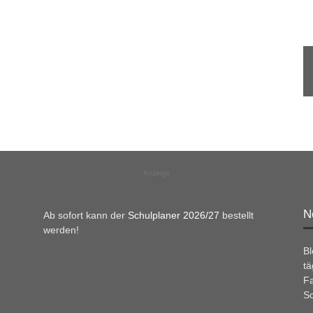
Anzeige
N
Ab sofort kann der
Schulplaner 2026/27
bestellt
werden!
B
tä
Fa
Sc