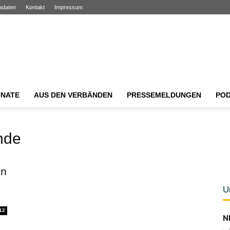
adaten
Kontakt
Impressum
NATE
AUS DEN VERBÄNDEN
PRESSEMELDUNGEN
PO
unde
en
U
12
N