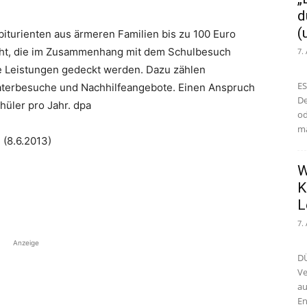
d
(
turienten aus ärmeren Familien bis zu 100 Euro
acht, die im Zusammenhang mit dem Schulbesuch
7.
he Leistungen gedeckt werden. Dazu zählen
ES
aterbesuche und Nachhilfeangebote. Einen Anspruch
De
hüler pro Jahr. dpa
od
ma
(8.6.2013)
W
K
L
7.
Anzeige
DÜ
Ve
au
En