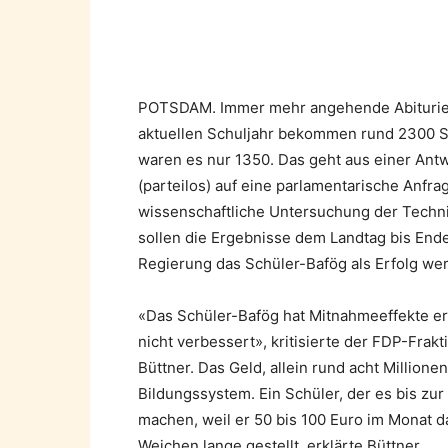
Teilen
POTSDAM. Immer mehr angehende Abiturien
aktuellen Schuljahr bekommen rund 2300 Sc
waren es nur 1350. Das geht aus einer Ant
(parteilos) auf eine parlamentarische Anfrag
wissenschaftliche Untersuchung der Techn
sollen die Ergebnisse dem Landtag bis Ende
Regierung das Schüler-Bafög als Erfolg wert
«Das Schüler-Bafög hat Mitnahmeeffekte erz
nicht verbessert», kritisierte der
FDP
-Frakt
Büttner
. Das Geld, allein rund acht Million
Bildungssystem. Ein Schüler, der es bis zur 
machen, weil er 50 bis 100 Euro im Monat 
Weichen lange gestellt, erklärte Büttner.