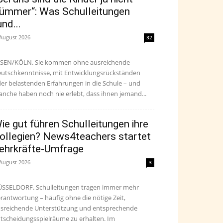
ümmer“: Was Schulleitungen
und...
 August 2026
32
SEN/KÖLN. Sie kommen ohne ausreichende
utschkenntnisse, mit Entwicklungsrückständen
er belastenden Erfahrungen in die Schule – und
nche haben noch nie erlebt, dass ihnen jemand...
ie gut führen Schulleitungen ihre
ollegien? News4teachers startet
ehrkräfte-Umfrage
 August 2026
3
SSELDORF. Schulleitungen tragen immer mehr
rantwortung – häufig ohne die nötige Zeit,
sreichende Unterstützung und entsprechende
tscheidungsspielräume zu erhalten. Im