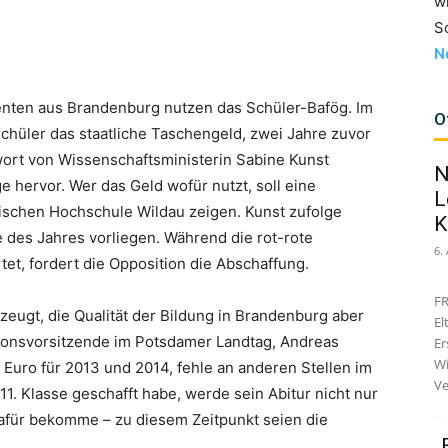
w
S
N
ten aus Brandenburg nutzen das Schüler-Bafög. Im
O
hüler das staatliche Taschengeld, zwei Jahre zuvor
wort von Wissenschaftsministerin
Sabine Kunst
N
e hervor. Wer das Geld wofür nutzt, soll eine
L
ischen Hochschule Wildau zeigen. Kunst zufolge
K
 des Jahres vorliegen. Während die rot-rote
6.
et, fordert die Opposition die Abschaffung.
FR
eugt, die Qualität der Bildung in Brandenburg aber
El
ionsvorsitzende im Potsdamer Landtag,
Andreas
Er
Wi
en Euro für 2013 und 2014, fehle an anderen Stellen im
Ve
11. Klasse geschafft habe, werde sein Abitur nicht nur
dafür bekomme – zu diesem Zeitpunkt seien die
„