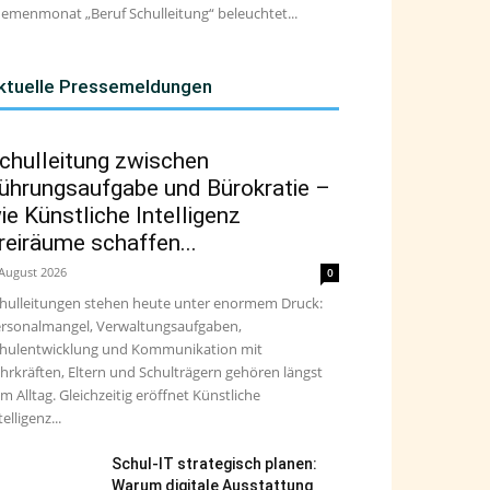
emenmonat „Beruf Schulleitung“ beleuchtet...
ktuelle Pressemeldungen
chulleitung zwischen
ührungsaufgabe und Bürokratie –
ie Künstliche Intelligenz
reiräume schaffen...
 August 2026
0
hulleitungen stehen heute unter enormem Druck:
rsonalmangel, Verwaltungsaufgaben,
hulentwicklung und Kommunikation mit
hrkräften, Eltern und Schulträgern gehören längst
m Alltag. Gleichzeitig eröffnet Künstliche
telligenz...
Schul-IT strategisch planen:
Warum digitale Ausstattung