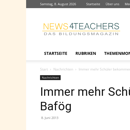
Samstag, 8. August 2026
Startseite
Über uns
Me
News4teachers
STARTSEITE
RUBRIKEN
THEMENMO
Start
Nachrichten
Immer mehr Schüler bekomme
Nachrichten
Immer mehr Sch
Bafög
8. Juni 2013