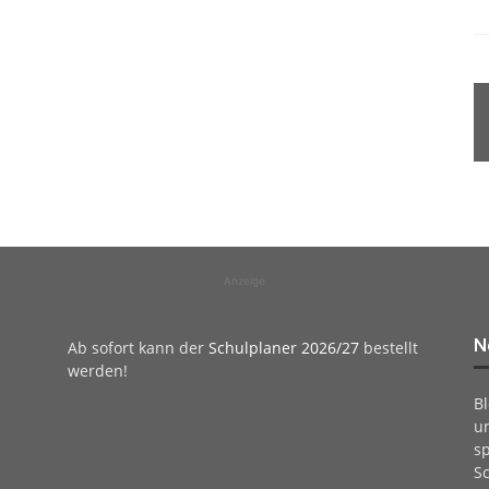
Anzeige
N
Ab sofort kann der
Schulplaner 2026/27
bestellt
werden!
B
u
sp
Sc