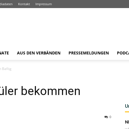
diadaten
Kontakt
Impressum
NATE
AUS DEN VERBÄNDEN
PRESSEMELDUNGEN
PODC
n Bafög
üler bekommen
U
0
N