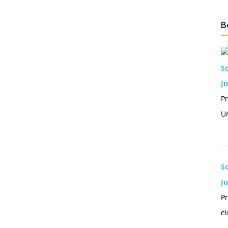
B
S
Ju
Pr
Un
S
J
Pr
ei