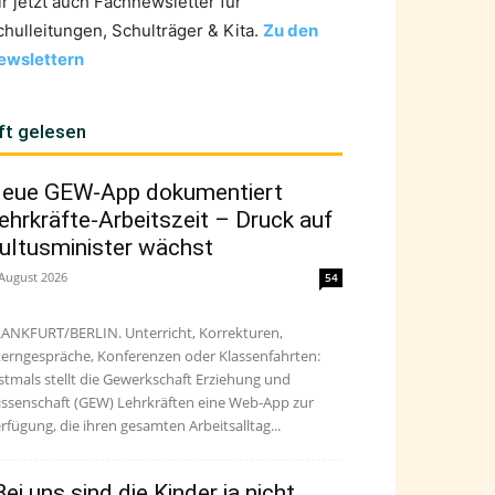
ir jetzt auch Fachnewsletter für
chulleitungen, Schulträger & Kita.
Zu den
ewslettern
ft gelesen
eue GEW-App dokumentiert
ehrkräfte-Arbeitszeit – Druck auf
ultusminister wächst
 August 2026
54
ANKFURT/BERLIN. Unterricht, Korrekturen,
terngespräche, Konferenzen oder Klassenfahrten:
stmals stellt die Gewerkschaft Erziehung und
ssenschaft (GEW) Lehrkräften eine Web-App zur
rfügung, die ihren gesamten Arbeitsalltag...
Bei uns sind die Kinder ja nicht