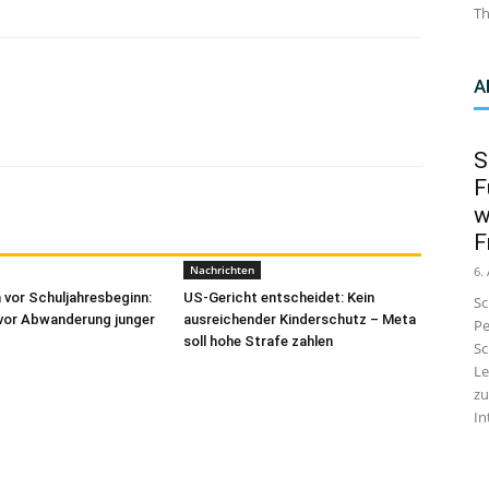
Th
A
S
F
w
F
Nachrichten
6.
 vor Schuljahresbeginn:
US-Gericht entscheidet: Kein
Sc
vor Abwanderung junger
ausreichender Kinderschutz – Meta
Pe
soll hohe Strafe zahlen
Sc
Le
zu
In