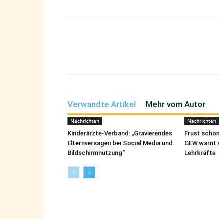
Teilen
Verwandte Artikel
Mehr vom Autor
Nachrichten
Nachrichten
Kinderärzte-Verband: „Gravierendes
Frust schon
Elternversagen bei Social Media und
GEW warnt 
Bildschirmnutzung“
Lehrkräfte