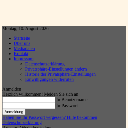
Montag, 10. August 2026
Startseite
Über uns
Mediadaten
Kontakt
Impressum
Datenschutzerklärung
Privatsphäre-Einstellungen ändern
Historie der Privatsphäre-Einstellungen
Einwilligungen widerrufen
Anmelden
Herzlich willkommen! Melden Sie sich an
Ihr Benutzername
Ihr Passwort
Haben Sie Ihr Passwort vergessen? Hilfe bekommen
Datenschutzerklärung
Passwort-Wiederherstellung