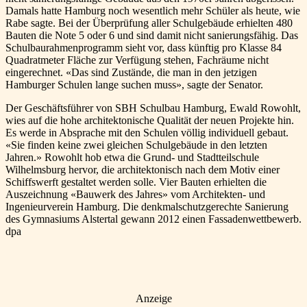
Damals hatte Hamburg noch wesentlich mehr Schüler als heute, wie
Rabe sagte. Bei der Überprüfung aller Schulgebäude erhielten 480
Bauten die Note 5 oder 6 und sind damit nicht sanierungsfähig. Das
Schulbaurahmenprogramm sieht vor, dass künftig pro Klasse 84
Quadratmeter Fläche zur Verfügung stehen, Fachräume nicht
eingerechnet. «Das sind Zustände, die man in den jetzigen
Hamburger Schulen lange suchen muss», sagte der Senator.
Der Geschäftsführer von SBH Schulbau Hamburg, Ewald Rowohlt,
wies auf die hohe architektonische Qualität der neuen Projekte hin.
Es werde in Absprache mit den Schulen völlig individuell gebaut.
«Sie finden keine zwei gleichen Schulgebäude in den letzten
Jahren.» Rowohlt hob etwa die Grund- und Stadtteilschule
Wilhelmsburg hervor, die architektonisch nach dem Motiv einer
Schiffswerft gestaltet werden solle. Vier Bauten erhielten die
Auszeichnung «Bauwerk des Jahres» vom Architekten- und
Ingenieurverein Hamburg. Die denkmalschutzgerechte Sanierung
des Gymnasiums Alstertal gewann 2012 einen Fassadenwettbewerb.
dpa
Anzeige