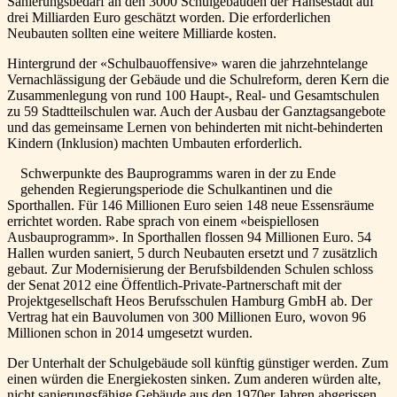
Sanierungsbedarf an den 3000 Schulgebäuden der Hansestadt auf
drei Milliarden Euro geschätzt worden. Die erforderlichen
Neubauten sollten eine weitere Milliarde kosten.
Hintergrund der «Schulbauoffensive» waren die jahrzehntelange
Vernachlässigung der Gebäude und die Schulreform, deren Kern die
Zusammenlegung von rund 100 Haupt-, Real- und Gesamtschulen
zu 59 Stadtteilschulen war. Auch der Ausbau der Ganztagsangebote
und das gemeinsame Lernen von behinderten mit nicht-behinderten
Kindern (Inklusion) machten Umbauten erforderlich.
Schwerpunkte des Bauprogramms waren in der zu Ende
gehenden Regierungsperiode die Schulkantinen und die
Sporthallen. Für 146 Millionen Euro seien 148 neue Essensräume
errichtet worden. Rabe sprach von einem «beispiellosen
Ausbauprogramm». In Sporthallen flossen 94 Millionen Euro. 54
Hallen wurden saniert, 5 durch Neubauten ersetzt und 7 zusätzlich
gebaut. Zur Modernisierung der Berufsbildenden Schulen schloss
der Senat 2012 eine Öffentlich-Private-Partnerschaft mit der
Projektgesellschaft Heos Berufsschulen Hamburg GmbH ab. Der
Vertrag hat ein Bauvolumen von 300 Millionen Euro, wovon 96
Millionen schon in 2014 umgesetzt wurden.
Der Unterhalt der Schulgebäude soll künftig günstiger werden. Zum
einen würden die Energiekosten sinken. Zum anderen würden alte,
nicht sanierungsfähige Gebäude aus den 1970er Jahren abgerissen.