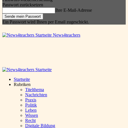
Passwort zurücksetzen
Ihre E-Mail-Adresse
Ein Passwort wird Ihnen per Email zugeschickt.
News4teachers
Startseite
Rubriken
Titelthema
Nachrichten
Praxis
Politik
Leben
Wissen
Recht
Digitale Bildung