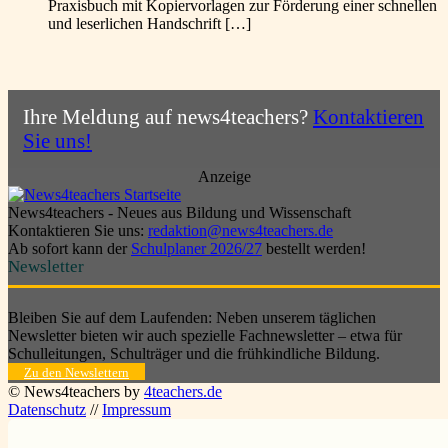
Praxisbuch mit Kopiervorlagen zur Förderung einer schnellen
und leserlichen Handschrift […]
Ihre Meldung auf news4teachers?
Kontaktieren
Sie uns!
Anzeige
News4teachers - Neues aus Bildung und Wissenschaft
Kontaktieren Sie uns:
redaktion@news4teachers.de
Ab sofort kann der
Schulplaner 2026/27
bestellt werden!
Newsletter
Bleiben Sie auf dem Laufenden: Neben unserem täglichen
Newsletter bieten wir auch spezielle Fachnewsletter – etwa für
Schulleitungen, Schulträger und die frühkindliche Bildung.
Zu den Newslettern
© News4teachers by
4teachers.de
Datenschutz
//
Impressum