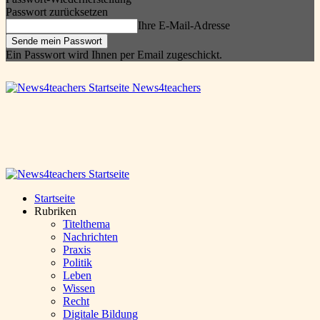
Passwort zurücksetzen
Ihre E-Mail-Adresse
Ein Passwort wird Ihnen per Email zugeschickt.
News4teachers
Startseite
Rubriken
Titelthema
Nachrichten
Praxis
Politik
Leben
Wissen
Recht
Digitale Bildung