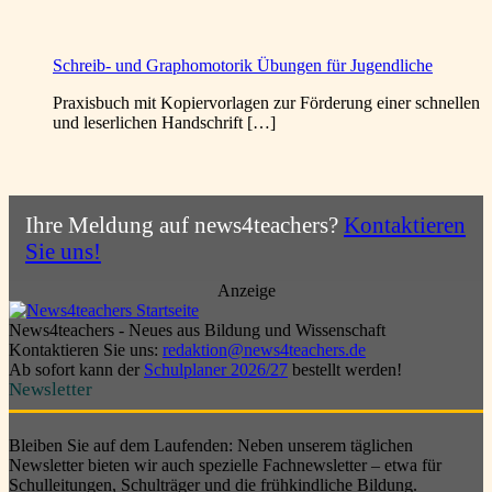
Schreib- und Graphomotorik Übungen für Jugendliche
Praxisbuch mit Kopiervorlagen zur Förderung einer schnellen
und leserlichen Handschrift […]
Ihre Meldung auf news4teachers?
Kontaktieren
Sie uns!
Anzeige
News4teachers - Neues aus Bildung und Wissenschaft
Kontaktieren Sie uns:
redaktion@news4teachers.de
Ab sofort kann der
Schulplaner 2026/27
bestellt werden!
Newsletter
Bleiben Sie auf dem Laufenden: Neben unserem täglichen
Newsletter bieten wir auch spezielle Fachnewsletter – etwa für
Schulleitungen, Schulträger und die frühkindliche Bildung.