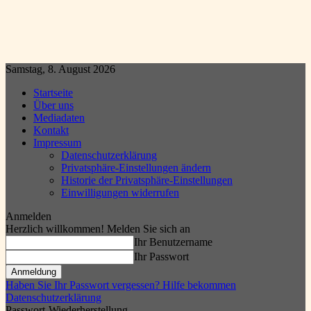
Samstag, 8. August 2026
Startseite
Über uns
Mediadaten
Kontakt
Impressum
Datenschutzerklärung
Privatsphäre-Einstellungen ändern
Historie der Privatsphäre-Einstellungen
Einwilligungen widerrufen
Anmelden
Herzlich willkommen! Melden Sie sich an
Ihr Benutzername
Ihr Passwort
Haben Sie Ihr Passwort vergessen? Hilfe bekommen
Datenschutzerklärung
Passwort-Wiederherstellung