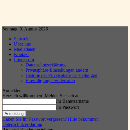
Sonntag, 9. August 2026
Startseite
Über uns
Mediadaten
Kontakt
Impressum
Datenschutzerklärung
Privatsphäre-Einstellungen ändern
Historie der Privatsphäre-Einstellungen
Einwilligungen widerrufen
Anmelden
Herzlich willkommen! Melden Sie sich an
Ihr Benutzername
Ihr Passwort
Haben Sie Ihr Passwort vergessen? Hilfe bekommen
Datenschutzerklärung
Passwort-Wiederherstellung