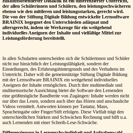
zukunftsorientierter Didaktik ist ein differenzierter Unterricht,
der allen Schülerinnen und Schülern, den leistungsschwächeren
ebenso wie den mittleren und leistungsstarken, gerecht wird.
Die von der Stiftung Digitale Bildung entwickelte Lernsoftware
BRAINIX begegnet den Unterschieden adäquat und
altersgerecht, indem sie Werkzeuge für ein weitgehend
individuelles Aneignen der Inhalte und vielfältige Mittel zur
Leistungsförderung bereitstellt.
In allen Schularten unterscheiden sich die Schülerinnen und Schüler
nicht nur hinsichtlich der Leistungsfähigkeit, sondern der
Einstellungen, des Erfahrungshintergrunds und des Verhaltens im
Unterricht. Daher will die gemeinnützige Stiftung Digitale Bildung
mit der Lernsoftware BRAINIX ein weitgehend individuelles
Aneignen der Inhalte ermöglichen. Durch ihre multimediale und
multisensorische Ausrichtung bietet die Software den Lernenden
eine größtmögliche Bandbreite von Zugängen: Inhalte werden nicht
nur über das Lesen, sondern auch über das Hören und anschauliche
Videos vermittelt. Antworten können per Tastatur, Maus,
Spracheingabe oder Finger/Stift erfolgen. Diese Vielfalt trägt den
unterschiedlichen Stärken und Schwächen Rechnung und hilft u.a.
auch Lernenden mit einer Schreib-Lese-Schwäche.
Differenzierung in Lerngeschwindigkeit und Aufgabenwahl