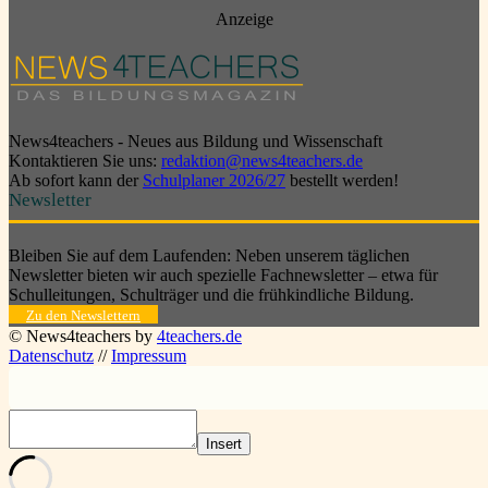
Anzeige
News4teachers - Neues aus Bildung und Wissenschaft
Kontaktieren Sie uns:
redaktion@news4teachers.de
Ab sofort kann der
Schulplaner 2026/27
bestellt werden!
Newsletter
Bleiben Sie auf dem Laufenden: Neben unserem täglichen
Newsletter bieten wir auch spezielle Fachnewsletter – etwa für
Schulleitungen, Schulträger und die frühkindliche Bildung.
Zu den Newslettern
© News4teachers by
4teachers.de
Datenschutz
//
Impressum
Insert