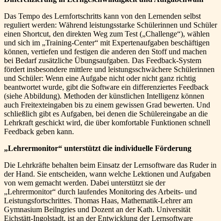
Das Tempo des Lernfortschritts kann von den Lernenden selbst
reguliert werden: Während leistungsstarke Schülerinnen und Schüler
einen Shortcut, den direkten Weg zum Test („Challenge“), wählen
und sich im „Training-Center“ mit Expertenaufgaben beschäftigen
können, vertiefen und festigen die anderen den Stoff und machen
bei Bedarf zusätzliche Übungsaufgaben. Das Feedback-System
fördert insbesondere mittlere und leistungsschwächere Schülerinnen
und Schüler: Wenn eine Aufgabe nicht oder nicht ganz richtig
beantwortet wurde, gibt die Software ein differenziertes Feedback
(siehe Abbildung). Methoden der künstlichen Intelligenz können
auch Freitexteingaben bis zu einem gewissen Grad bewerten. Und
schließlich gibt es Aufgaben, bei denen die Schülereingabe an die
Lehrkraft geschickt wird, die über komfortable Funktionen schnell
Feedback geben kann.
„Lehrermonitor“ unterstützt die individuelle Förderung
Die Lehrkräfte behalten beim Einsatz der Lernsoftware das Ruder in
der Hand. Sie entscheiden, wann welche Lektionen und Aufgaben
von wem gemacht werden. Dabei unterstützt sie der
„Lehrermonitor“ durch laufendes Monitoring des Arbeits- und
Leistungsfortschrittes. Thomas Haas, Mathematik-Lehrer am
Gymnasium Beilngries und Dozent an der Kath. Universität
Eichstätt-Ingolstadt, ist an der Entwicklung der Lernsoftware