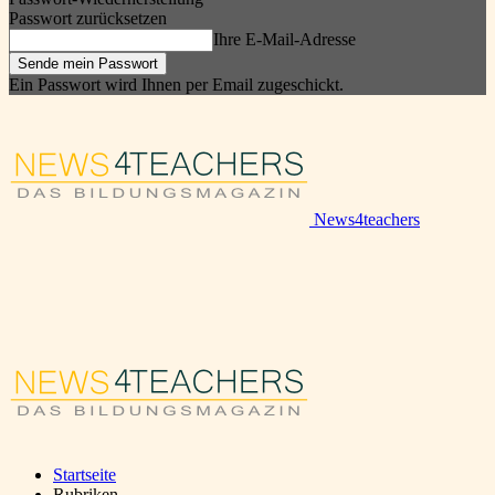
Passwort zurücksetzen
Ihre E-Mail-Adresse
Ein Passwort wird Ihnen per Email zugeschickt.
News4teachers
Startseite
Rubriken