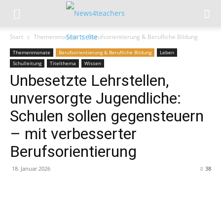
Start
Themenmonate
Berufsorientierung & Berufliche Bildung
Themenmonate
Berufsorientierung & Berufliche Bildung
Leben
Schulleitung
Titelthema
Wissen
Unbesetzte Lehrstellen,
unversorgte Jugendliche:
Schulen sollen gegensteuern
– mit verbesserter
Berufsorientierung
18. Januar 2026
38