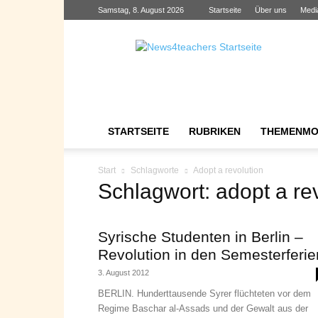
Samstag, 8. August 2026
Startseite
Über uns
Medi
News4teachers
STARTSEITE
RUBRIKEN
THEMENMO
Start
Schlagworte
Adopt a revolution
Schlagwort: adopt a re
Syrische Studenten in Berlin –
Revolution in den Semesterferie
3. August 2012
BERLIN. Hunderttausende Syrer flüchteten vor dem
Regime Baschar al-Assads und der Gewalt aus der