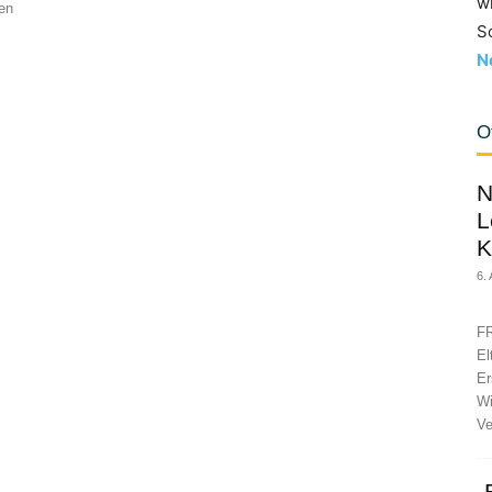
w
fen
S
N
O
N
L
K
6.
FR
El
Er
Wi
Ve
„