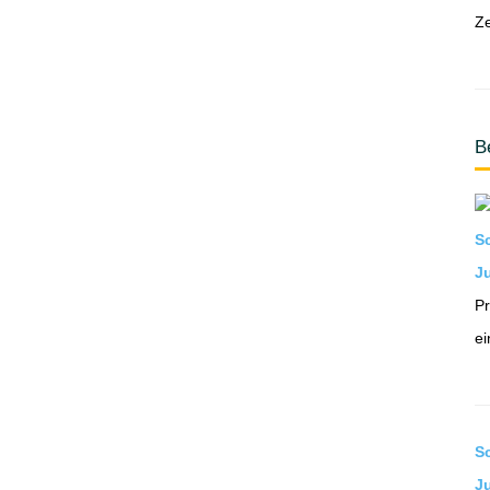
Ze
B
S
Ju
Pr
ei
S
J