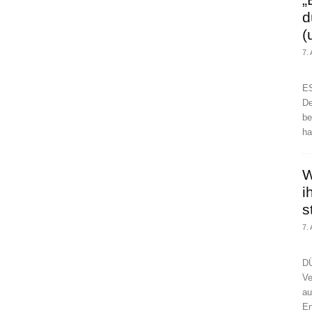
d
(
7.
ES
De
be
ha
W
i
s
7.
DÜ
Ve
au
En