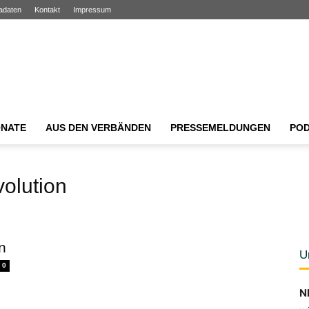
adaten
Kontakt
Impressum
NATE
AUS DEN VERBÄNDEN
PRESSEMELDUNGEN
PO
volution
n
U
0
N