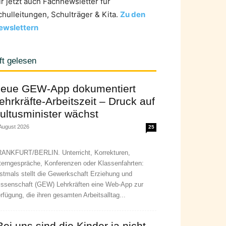
ir jetzt auch Fachnewsletter für
chulleitungen, Schulträger & Kita.
Zu den
ewslettern
ft gelesen
eue GEW-App dokumentiert
ehrkräfte-Arbeitszeit – Druck auf
ultusminister wächst
 August 2026
25
ANKFURT/BERLIN. Unterricht, Korrekturen,
terngespräche, Konferenzen oder Klassenfahrten:
stmals stellt die Gewerkschaft Erziehung und
ssenschaft (GEW) Lehrkräften eine Web-App zur
rfügung, die ihren gesamten Arbeitsalltag...
Bei uns sind die Kinder ja nicht