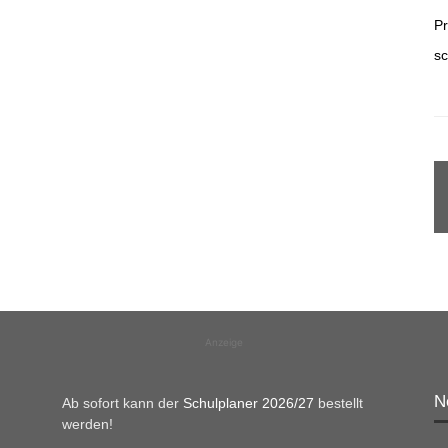
Pr
sc
Anzeige
N
Ab sofort kann der
Schulplaner 2026/27
bestellt
werden!