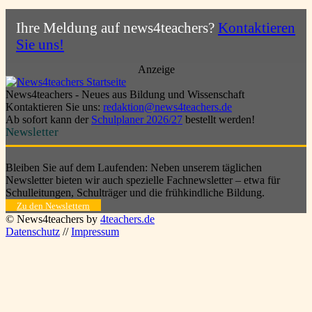
Ihre Meldung auf news4teachers?
Kontaktieren
Sie uns!
Anzeige
News4teachers - Neues aus Bildung und Wissenschaft
Kontaktieren Sie uns:
redaktion@news4teachers.de
Ab sofort kann der
Schulplaner 2026/27
bestellt werden!
Newsletter
Bleiben Sie auf dem Laufenden: Neben unserem täglichen
Newsletter bieten wir auch spezielle Fachnewsletter – etwa für
Schulleitungen, Schulträger und die frühkindliche Bildung.
Zu den Newslettern
© News4teachers by
4teachers.de
Datenschutz
//
Impressum