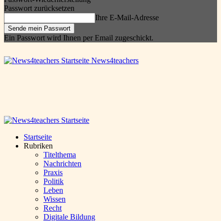
Passwort zurücksetzen
Ihre E-Mail-Adresse
Ein Passwort wird Ihnen per Email zugeschickt.
News4teachers
Startseite
Rubriken
Titelthema
Nachrichten
Praxis
Politik
Leben
Wissen
Recht
Digitale Bildung