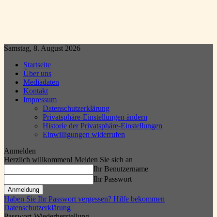
Samstag, 8. August 2026
Startseite
Über uns
Mediadaten
Kontakt
Impressum
Datenschutzerklärung
Privatsphäre-Einstellungen ändern
Historie der Privatsphäre-Einstellungen
Einwilligungen widerrufen
Anmelden
Herzlich willkommen! Melden Sie sich an
Ihr Benutzername
Ihr Passwort
Haben Sie Ihr Passwort vergessen? Hilfe bekommen
Datenschutzerklärung
Passwort-Wiederherstellung