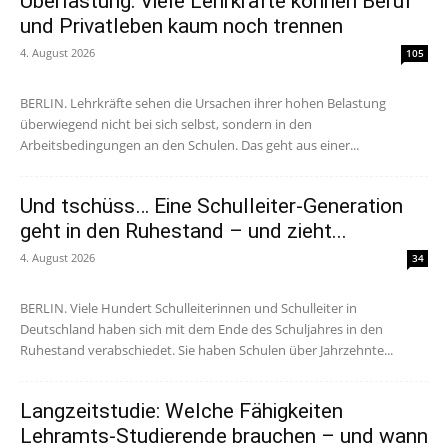
Überlastung: Viele Lehrkräfte können Beruf
und Privatleben kaum noch trennen
4. August 2026
105
BERLIN. Lehrkräfte sehen die Ursachen ihrer hohen Belastung
überwiegend nicht bei sich selbst, sondern in den
Arbeitsbedingungen an den Schulen. Das geht aus einer...
Und tschüss… Eine Schulleiter-Generation
geht in den Ruhestand – und zieht...
4. August 2026
34
BERLIN. Viele Hundert Schulleiterinnen und Schulleiter in
Deutschland haben sich mit dem Ende des Schuljahres in den
Ruhestand verabschiedet. Sie haben Schulen über Jahrzehnte...
Langzeitstudie: Welche Fähigkeiten
Lehramts-Studierende brauchen – und wann