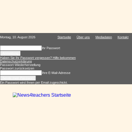
Montag, 10. August 2026
Startseite
Über uns
Mediadaten
Kontakt
Ihr Passwort
Haben Sie Ihr Passwort vergessen? Hilfe bekommen
Datenschutzerklärung
Passwort-Wiederherstellung
Passwort zurücksetzen
Ihre E-Mail-Adresse
Ein Passwort wird Ihnen per Email zugeschickt.
News4teachers