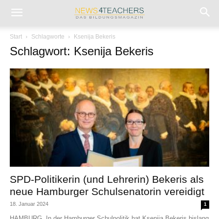
Start
Schlagworte
Ksenija Bekeris
Schlagwort: Ksenija Bekeris
SPD-Politikerin (und Lehrerin) Bekeris als
neue Hamburger Schulsenatorin vereidigt
18. Januar 2024
1
HAMBURG. In der Hamburger Schulpolitik hat Ksenija Bekeris bislang