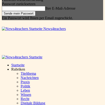
Passwort zurücksetzen
Ihre E-Mail-Adresse
Ein Passwort wird Ihnen per Email zugeschickt.
News4teachers
Startseite
Rubriken
Titelthema
Nachrichten
Praxis
Politik
Leben
Wissen
Recht
Digitale Bildung