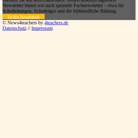
Newsletter bieten wir auch spezielle Fachnewsletter – etwa für
Schulleitungen, Schulträger und die frühkindliche Bildung.
Zu den Newslettern
© News4teachers by
4teachers.de
Datenschutz
//
Impressum