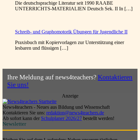
Die deutschsprachige Literatur seit 1990 RAABE
UNTERRICHTS-MATERIALIEN Deutsch Sek. II In […]
Schreib- und Graphomotorik Übungen für Jugendliche II
Praxisbuch mit Kopiervorlagen zur Unterstützung einer
lesbaren und flüssigen […]
Ihre Meldung auf news4teachers?
Kontaktieren
Sie uns!
Anzeige
News4teachers - Neues aus Bildung und Wissenschaft
Kontaktieren Sie uns:
redaktion@news4teachers.de
Ab sofort kann der
Schulplaner 2026/27
bestellt werden!
Newsletter
Bleiben Sie auf dem Laufenden: Neben unserem täglichen