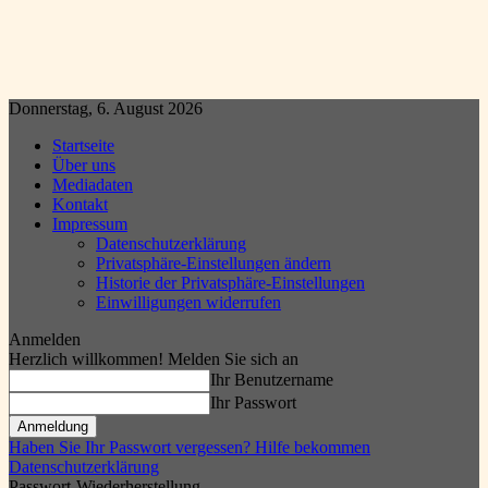
Donnerstag, 6. August 2026
Startseite
Über uns
Mediadaten
Kontakt
Impressum
Datenschutzerklärung
Privatsphäre-Einstellungen ändern
Historie der Privatsphäre-Einstellungen
Einwilligungen widerrufen
Anmelden
Herzlich willkommen! Melden Sie sich an
Ihr Benutzername
Ihr Passwort
Haben Sie Ihr Passwort vergessen? Hilfe bekommen
Datenschutzerklärung
Passwort-Wiederherstellung