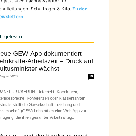
ir jetzt auch Fachnewsletter für
chulleitungen, Schulträger & Kita.
Zu den
ewslettern
ft gelesen
eue GEW-App dokumentiert
ehrkräfte-Arbeitszeit – Druck auf
ultusminister wächst
 August 2026
25
ANKFURT/BERLIN. Unterricht, Korrekturen,
terngespräche, Konferenzen oder Klassenfahrten:
stmals stellt die Gewerkschaft Erziehung und
ssenschaft (GEW) Lehrkräften eine Web-App zur
rfügung, die ihren gesamten Arbeitsalltag...
Bei uns sind die Kinder ja nicht