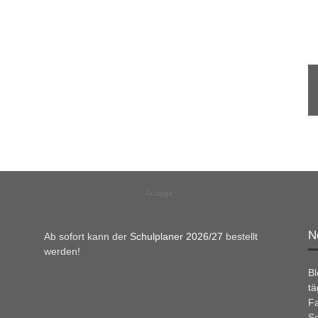
Anzeige
N
Ab sofort kann der
Schulplaner 2026/27
bestellt
werden!
B
tä
Fa
Sc