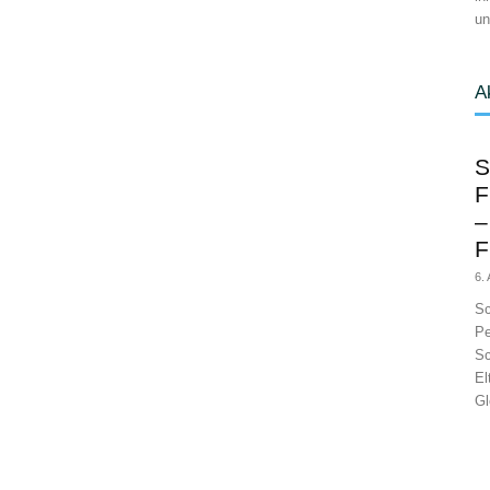
un
A
S
F
–
F
6.
Sc
Pe
Sc
El
Gl