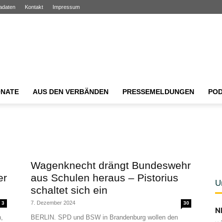
adaten
Kontakt
Impressum
NATE
AUS DEN VERBÄNDEN
PRESSEMELDUNGEN
PO
Wagenknecht drängt Bundeswehr
er
aus Schulen heraus – Pistorius
U
schaltet sich ein
7. Dezember 2024
3
30
N
,
BERLIN. SPD und BSW in Brandenburg wollen den