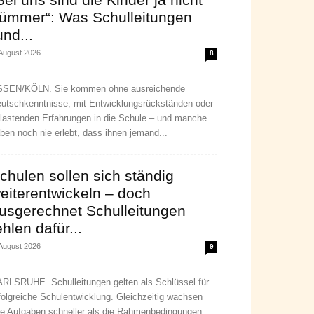
ümmer“: Was Schulleitungen
und...
 August 2026
8
SEN/KÖLN. Sie kommen ohne ausreichende
utschkenntnisse, mit Entwicklungsrückständen oder
lastenden Erfahrungen in die Schule – und manche
ben noch nie erlebt, dass ihnen jemand...
chulen sollen sich ständig
eiterentwickeln – doch
usgerechnet Schulleitungen
ehlen dafür...
 August 2026
9
RLSRUHE. Schulleitungen gelten als Schlüssel für
folgreiche Schulentwicklung. Gleichzeitig wachsen
re Aufgaben schneller als die Rahmenbedingungen,