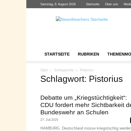
Samstag, 8. August 2026
Startseite
Über uns
Medi
News4teachers
STARTSEITE
RUBRIKEN
THEMENMO
Start
Schlagworte
Pistorius
Schlagwort: Pistorius
Debatte um „Kriegstüchtigkeit“:
CDU fordert mehr Sichtbarkeit d
Bundeswehr an Schulen
27. Juli 2025
HAMBURG. Deutschland müsse kriegstüchtig werden