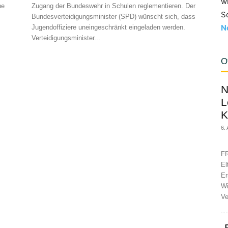
w
he
Zugang der Bundeswehr in Schulen reglementieren. Der
S
Bundesverteidigungsminister (SPD) wünscht sich, dass
N
Jugendoffiziere uneingeschränkt eingeladen werden.
Verteidigungsminister...
O
N
L
K
6.
FR
El
Er
Wi
Ve
„