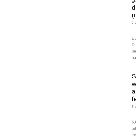
d
(
7.
ES
De
be
ha
S
w
a
f
5.
KA
er
ih