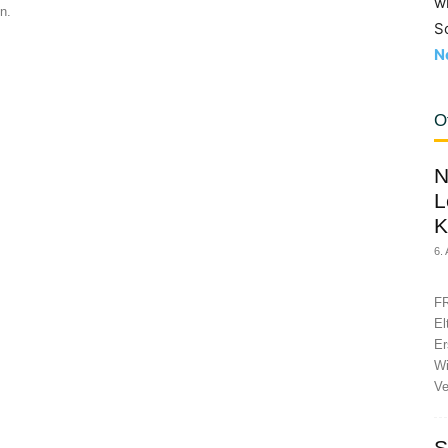
w
n.
S
N
O
N
L
K
6.
FR
El
Er
Wi
Ve
S