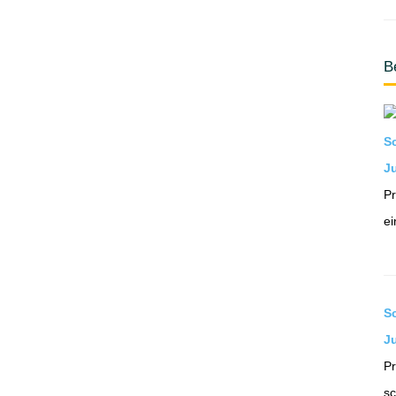
B
S
Ju
Pr
ei
S
J
Pr
sc