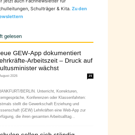
ir jetzt auch Fachnewsletter für
chulleitungen, Schulträger & Kita.
Zu den
ewslettern
ft gelesen
eue GEW-App dokumentiert
ehrkräfte-Arbeitszeit – Druck auf
ultusminister wächst
 August 2026
25
ANKFURT/BERLIN. Unterricht, Korrekturen,
terngespräche, Konferenzen oder Klassenfahrten:
stmals stellt die Gewerkschaft Erziehung und
ssenschaft (GEW) Lehrkräften eine Web-App zur
rfügung, die ihren gesamten Arbeitsalltag...
chulen sollen sich ständig