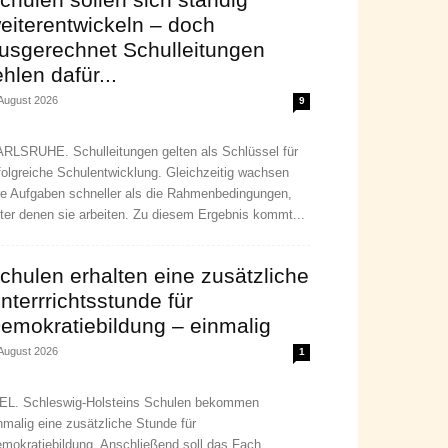
eiterentwickeln – doch
usgerechnet Schulleitungen
ehlen dafür...
 August 2026
9
RLSRUHE. Schulleitungen gelten als Schlüssel für
folgreiche Schulentwicklung. Gleichzeitig wachsen
re Aufgaben schneller als die Rahmenbedingungen,
ter denen sie arbeiten. Zu diesem Ergebnis kommt...
chulen erhalten eine zusätzliche
nterrrichtsstunde für
emokratiebildung – einmalig
 August 2026
1
EL. Schleswig-Holsteins Schulen bekommen
nmalig eine zusätzliche Stunde für
mokratiebildung. Anschließend soll das Fach