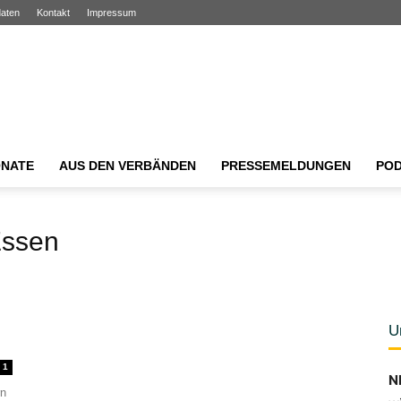
aten
Kontakt
Impressum
NATE
AUS DEN VERBÄNDEN
PRESSEMELDUNGEN
PO
Essen
U
1
N
rn