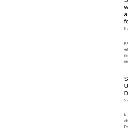
w
a
f
5.
KA
er
ih
un
S
U
D
5.
KI
ei
De