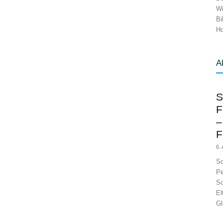
Wi
Bi
Ho
A
S
F
–
F
6.
Sc
Pe
Sc
El
Gl