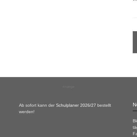
Anzeige
N
Ab sofort kann der
Schulplaner 2026/27
bestellt
werden!
B
tä
Fa