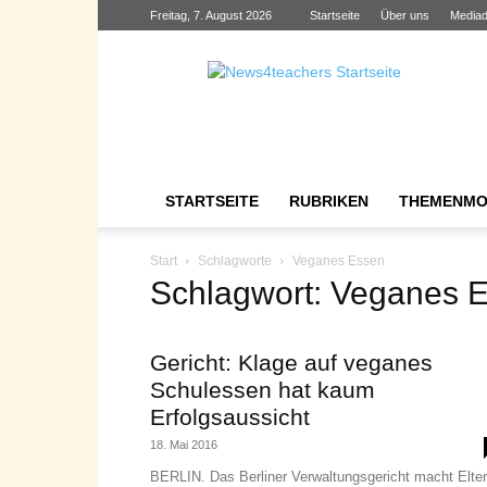
Freitag, 7. August 2026
Startseite
Über uns
Mediad
News4teachers
STARTSEITE
RUBRIKEN
THEMENMO
Start
Schlagworte
Veganes Essen
Schlagwort: Veganes 
Gericht: Klage auf veganes
Schulessen hat kaum
Erfolgsaussicht
18. Mai 2016
BERLIN. Das Berliner Verwaltungsgericht macht Elte