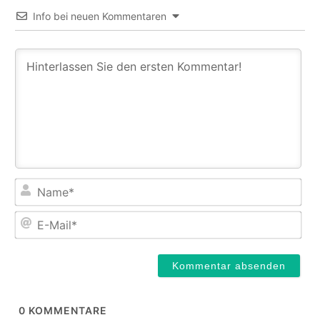
Info bei neuen Kommentaren
Na
E-
Mail
0
KOMMENTARE